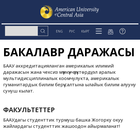
ENG
РУС
КЫРГ
БАКАЛАВР ДАРАЖАСЫ
БААУ аккредитацияланган америкалык илимий
даражасын жана чексиз мүмкүнчүлүктөрдү: эл аралык
мультидисциплиналык коомчулукта, америкалык
гуманитардык билим берүү салтына ылайык билим алууну
сунуш кылат.
ФАКУЛЬТЕТТЕР
БААУдагы студенттик турмуш башка Жогорку окуу
жайлардагы студенттик жашоодон айырмаланат!