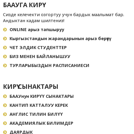
БААУГА КИРҮҮ
Сизде келечекти озгортуу учун бардык маалымат бар.
Андыктан кадам шилтениз!
ONLINE арыз тапшыруу
Кыргызстандын жарандарынын арыз берүүсү
ЧЕТ ЭЛДИК СТУДЕНТТЕР
БИЗ МЕНЕН БАЙЛАНЫШУУ
ТУРЛАРЫБЫЗДЫН РАСПИСАНИЕСИ
КИРҮҮ СЫНАКТАРЫ
БААУнун КИРҮҮ СЫНАКТАРЫ
КАНТИП КАТТАЛУУ КЕРЕК
АНГЛИС ТИЛИН БИЛҮҮ
АКАДЕМИЯЛЫК БИЛИМДЕР
ДАЯРДЫК