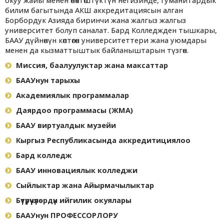
окуу жайы менен өнөктөштүктүн негизинде, гуманитардык
билим багытында АКШ аккредитациясын алган
Борбордук Азияда биринчи жана жалгыз жалгыз
университет болуп саналат. Бард Колледжден тышкары,
БААУ дүйнөнүн көптөгөн университеттери жана уюмдары
менен да кызматтыштык байланыштарын түзгөн.
Миссия, баалуулуктар жана максаттар
БААУнун тарыхы
Академиялык программалар
Даярдоо программасы (ЖМА)
БААУ виртуалдык музейи
Кыргыз Республикасында аккредитициялоо
Бард колледж
БААУ инновациялык колледжи
Сыйлыктар жана Айырмачылыктар
Бүтүрүүчүлөрдүн ийгилик окуялары
БААУнун ПРОФЕССОРЛОРУ