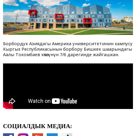
Борбордук Азиядагы Америка университетинин кампусу
Кыргыз Республикасынын борбору Бишкек шаарындагы
Аалы Токомбаев көчөсүнүн 7/6 дарегинде жайгашкан.
СОЦИАЛДЫК МЕДИА: