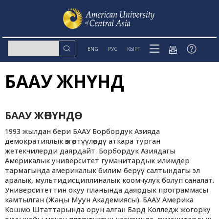
ENG
РУС
КЫРГ
БААУ ЖӨНҮНДӨ
БААУ ЖӨНҮНДӨ
1993 ­жылдан бери БААУ Борбордук Азияда
демократиялык өзгөртүүлөрдү аткара турган
жетекчилерди даярдайт. Борбордук Азиядагы
Америкалык университет гуманитардык илимдер
тармагында америкалык билим берүү салтындагы эл
аралык, мультидисциплиналык коомчулук болуп саналат.
Университеттин окуу планында даярдык программасы
камтылган (Жаңы Муун Академиясы). БААУ Америка
Кошмо Штаттарында орун алган Бард Колледж жогорку