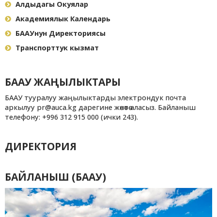
Алдыдагы Окуялар
Академиялык Календарь
БААУнун Директориясы
Транспорттук кызмат
БААУ ЖАҢЫЛЫКТАРЫ
БААУ тууралуу жаңылыктарды электрондук почта
аркылуу pr@auca.kg дарегине жөнөтө аласыз. Байланыш
телефону: +996 312 915 000 (ички 243).
ДИРЕКТОРИЯ
БАЙЛАНЫШ (БААУ)