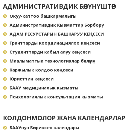
АДМИНИСТРАТИВДИК БӨЛҮНҮШТӨР
Окуу-каттоо башкармалыгы
Административдик Кызматтар Борбору
АДАМ РЕСУРСТАРЫН БАШКАРУУ КЕҢСЕСИ
Гранттарды координациялоо кеңсеси
Студенттерди кабыл алуу кеңсеси
Маалыматтык технологиялар бөлүмү
Каржылык колдоо кеңсеси
Юристтин кеңсеси
БААУ медициналык кызматы
Психологиялык консультация кызматы
КОЛДОНМОЛОР ЖАНА КАЛЕНДАРЛАР
БААУнун Бириккен календары