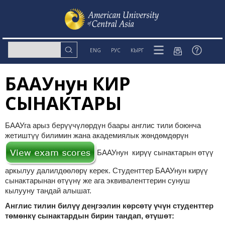
ENG
РУС
КЫРГ
БААУнун КИРҮҮ
СЫНАКТАРЫ
БААУга арыз берүүчүлөрдүн баары англис ти
ли боюнча
жетиштүү билимин жана академиялы
к
жөндөмдөрүн
БААУнун кирүү сынактарын өтүү
аркылуу далилдөөлөрү керек. Студенттер БААУнун кирүү
сынактарынан өтүүнү же ага эквиваленттерин сунуш
кылууну тандай алышат.
Англис тилин билүү деңгээлин көрсөтү үчүн студенттер
төмөнкү сынактардын бирин тандап, өтүшөт: