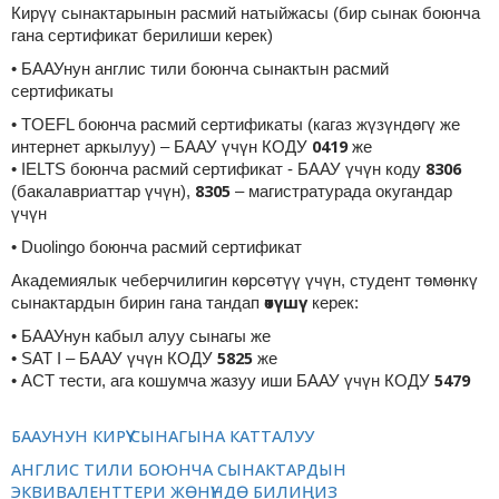
Кирүү сынактарынын расмий натыйжасы (бир сынак боюнча
гана сертификат берилиши керек)
• БААУнун англис тили боюнча сынактын расмий
сертификаты
• TOEFL боюнча расмий сертификаты (кагаз жүзүндөгү же
0419
интернет аркылуу) – БААУ үчүн КОДУ
же
8306
• IELTS боюнча расмий сертификат - БААУ үчүн коду
8305
(бакалавриаттар үчүн),
– магистратурада окугандар
үчүн
• Duolingo боюнча расмий сертификат
Академиялык чеберчилигин көрсөтүү үчүн, студент төмөнкү
өтүшү
сынактардын бирин гана тандап
керек:
• БААУнун кабыл алуу сынагы же
5825
• SAT I – БААУ үчүн КОДУ
же
5479
• ACT тести, ага кошумча жазуу иши БААУ үчүн КОДУ
БААУНУН КИРҮҮ СЫНАГЫНА КАТТАЛУУ
АНГЛИС ТИЛИ БОЮНЧА СЫНАКТАРДЫН
ЭКВИВАЛЕНТТЕРИ ЖӨНҮНДӨ БИЛИҢИЗ