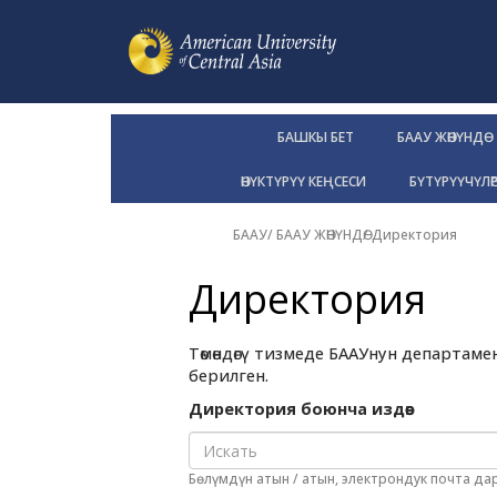
БАШКЫ БЕТ
БААУ ЖӨНҮНДӨ
ӨНҮКТҮРҮҮ КЕҢСЕСИ
БҮТҮРҮҮЧҮЛӨ
БААУ
/
БААУ ЖӨНҮНДӨ
/
Директория
Директория
Төмөндөгү тизмеде БААУнун департа
берилген.
Директория боюнча издөө:
Бөлүмдүн атын / атын, электрондук почта д