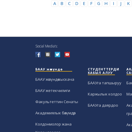
A
B
C
D
E
F
G
H
I
J
K
Social Media’s:
БААУ жөнүндө
СТУДЕНТТЕРДИ
АК
КАБЫЛ АЛУУ
СА
БААУ жөнүндө кыскача
БААУга тапшыруу
Ба
БААУ жетекчилиги
Каржылык колдоо
Ма
Факультеттин Сенаты
БААУга даярдоо
Ак
Академиялык бөлүмдөр
гр
Колдонмолор жана
Ак