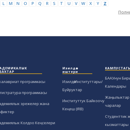
L
M
N
O
P
Q
R
S
T
U
V
W
X
Y
Z
Полн
АДЕМИКАЛЫК
Изилдөө
КАМПУСТАГ
БАКТАР
иштери
БААУнун Бир
калавриат программасы
Изилдөө Институттары/
Календары
Буйруктар
гистратура программасы
Жаңылыктар 
Институттук Байкоочу
адемиялык эрежелер жана
чаралар
Кеңеш (IRB)
афиктер
Студенттик 
адемиялык Колдоо Кеңселери
кызматтары