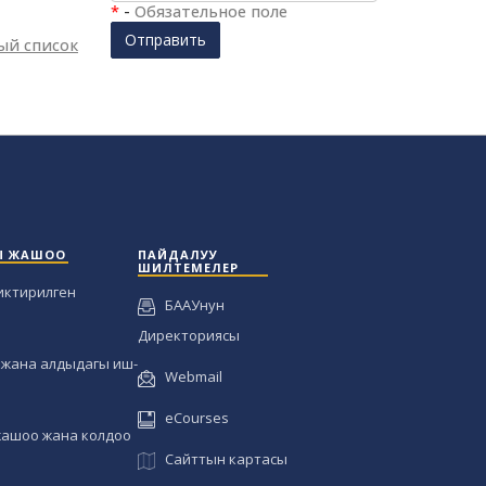
*
-
Обязательное поле
Отправить
ый список
Ы ЖАШОО
ПАЙДАЛУУ
ШИЛТЕМЕЛЕР
иктирилген
БААУнун
Директориясы
жана алдыдагы иш-
Webmail
eCourses
жашоо жана колдоо
Сайттын картасы