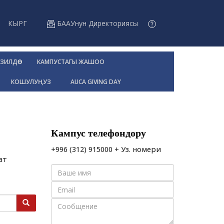
КЫРГ
БААУнун Директориясы
ЗИЛДӨӨ
КАМПУСТАГЫ ЖАШОО
КОШУЛУҢУЗ
AUCA GIVING DAY
Кампус телефондору
+996 (312) 915000 + Уз. номери
ат