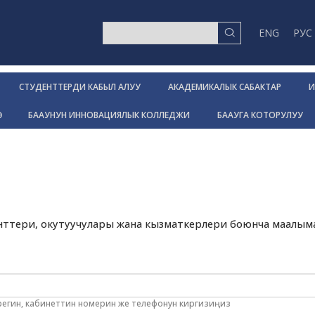
ENG
РУС
СТУДЕНТТЕРДИ КАБЫЛ АЛУУ
АКАДЕМИКАЛЫК САБАКТАР
И
Р
БААУНУН ИННОВАЦИЯЛЫК КОЛЛЕДЖИ
БААУГА КОТОРУЛУУ
менттери, окутуучулары жана кызматкерлери боюнча маалым
арегин, кабинеттин номерин же телефонун киргизиңиз