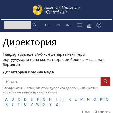
ENG
РУС
КЫРГ
Директория
Төмөндөгү тизмеде БААУнун департаменттери,
окутуучулары жана кызматкерлери боюнча маалымат
берилген.
Директория боюнча издөө:
Бөлүмдүн атын / атын, электрондук почта дарегин, кабинеттин
номерин же телефонун киргизиңиз
A
B
C
D
E
F
G
H
I
J
K
L
M
N
O
P
Q
R
S
T
U
V
W
X
Y
Z
Полный список