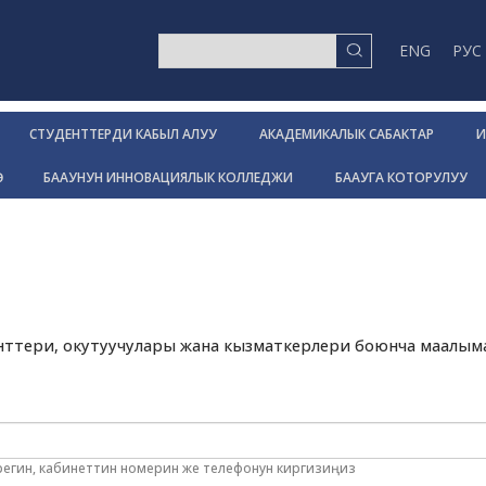
ENG
РУС
СТУДЕНТТЕРДИ КАБЫЛ АЛУУ
АКАДЕМИКАЛЫК САБАКТАР
И
Р
БААУНУН ИННОВАЦИЯЛЫК КОЛЛЕДЖИ
БААУГА КОТОРУЛУУ
менттери, окутуучулары жана кызматкерлери боюнча маалым
арегин, кабинеттин номерин же телефонун киргизиңиз