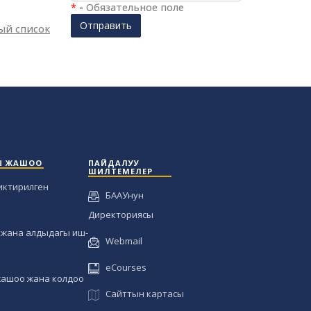
*
-
Обязательное поле
Отправить
ый список
Ы ЖАШОО
ПАЙДАЛУУ
ШИЛТЕМЕЛЕР
иктирилген
БААУнун
Директориясы
жана алдыдагы иш-
Webmail
eCourses
жашоо жана колдоо
Сайттын картасы