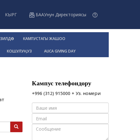
КЫРГ
БААУнун Директориясы
ЗИЛДӨӨ
КАМПУСТАГЫ ЖАШОО
КОШУЛУҢУЗ
AUCA GIVING DAY
Кампус телефондору
+996 (312) 915000 + Уз. номери
ат