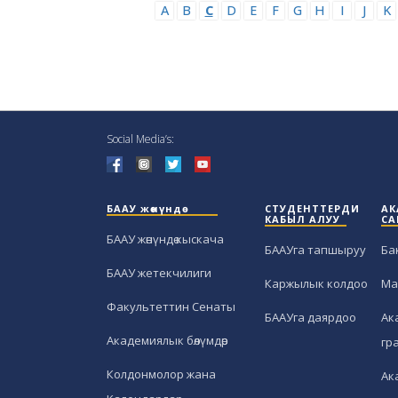
A
B
C
D
E
F
G
H
I
J
K
Social Media’s:
БААУ жөнүндө
СТУДЕНТТЕРДИ
АК
КАБЫЛ АЛУУ
СА
БААУ жөнүндө кыскача
БААУга тапшыруу
Ба
БААУ жетекчилиги
Каржылык колдоо
Ма
Факультеттин Сенаты
БААУга даярдоо
Ак
Академиялык бөлүмдөр
гр
Колдонмолор жана
Ак