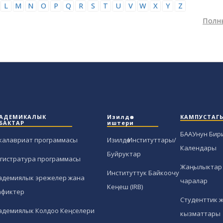
L
M
N
O
P
Q
R
S
T
U
V
W
X
Y
Z
Полн
АДЕМИКАЛЫК
Изилдөө
КАМПУСТАГ
БАКТАР
иштери
БААУнун Бир
калавриат программасы
Изилдөө Институттары/
Календары
Буйруктар
гистратура программасы
Жаңылыктар 
Институттук Байкоочу
адемиялык эрежелер жана
чаралар
Кеңеш (IRB)
афиктер
Студенттик 
адемиялык Колдоо Кеңселери
кызматтары