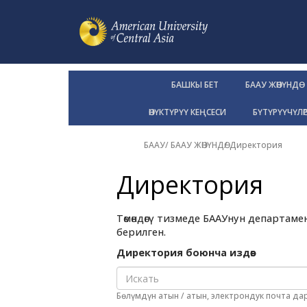
БАШКЫ БЕТ
БААУ ЖӨНҮНДӨ
ӨНҮКТҮРҮҮ КЕҢСЕСИ
БҮТҮРҮҮЧҮЛӨ
БААУ
/
БААУ ЖӨНҮНДӨ
/
Директория
Директория
Төмөндөгү тизмеде БААУнун департа
берилген.
Директория боюнча издөө:
Бөлүмдүн атын / атын, электрондук почта д