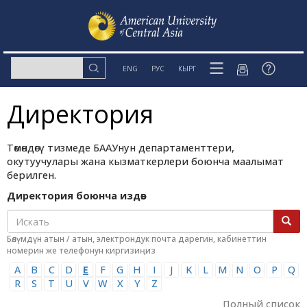
ENG
РУС
КЫРГ
Директория
Төмөндөгү тизмеде БААУнун департаменттери,
окутуучулары жана кызматкерлери боюнча маалымат
берилген.
Директория боюнча издөө:
Бөлүмдүн атын / атын, электрондук почта дарегин, кабинеттин
номерин же телефонун киргизиңиз
A
B
C
D
E
F
G
H
I
J
K
L
M
N
O
P
Q
R
S
T
U
V
W
X
Y
Z
Полный список