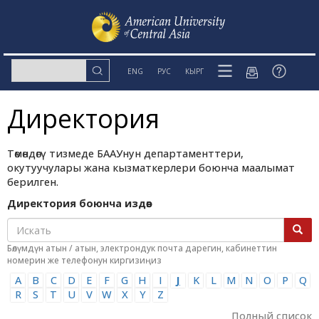
ENG
РУС
КЫРГ
Директория
Төмөндөгү тизмеде БААУнун департаменттери,
окутуучулары жана кызматкерлери боюнча маалымат
берилген.
Директория боюнча издөө:
Бөлүмдүн атын / атын, электрондук почта дарегин, кабинеттин
номерин же телефонун киргизиңиз
A
B
C
D
E
F
G
H
I
J
K
L
M
N
O
P
Q
R
S
T
U
V
W
X
Y
Z
Полный список