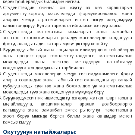
керектүү либералдык билимдин негизи.
Студенттердин сынчыл ой жүгүртүү, өз көз караштарын
аргументтүү коргоо, маселелерди формулировкалоо жана
аларды чечүүнүн стратегияларын иштеп чыгуу жөндөмдүүлүгүн
калыптандыруу. Бул ар тармакта ийгиликке жетүү үчүн зарыл.
Студенттерди математика ыкмаларын жана заманбап
эсептөө технологияларын реалдуу маселелерде колдонууга
үйрөтүп, алардын адис катары мүмкүнчүлүктөрүн кеңейтүү.
Бүтүрүүчүлөрдү табигый жана социалдык илимдердеги көйгөйлөрдү
жана процесстерди комплекстүү талдоого, математикалык
моделдерди жана эсептөө методдорун натыйжалуу
колдонууга жөндөмдүү кылып тарбиялоо.
Студенттерди маселелерди чечүүдө системдүү мамилеге үйрөтүү,
аларга социалдык жана табигый системалардагы ар кандай
кубулуштарды сүрөттөө жана болжолдоо үчүн математикалык
моделдерди түзүүгө жана колдонууга мүмкүнчүлүк берүү.
Бүтүрүүчүлөрдү кесиптик ишмердүүлүктүн өзгөрүлүп жаткан шарттарына
ыңгайлашууга, дисциплиналар аралык долбоорлорго
катышууга жана заманбап эмгек рыногунун талаптарына
жооп берүүгө мүмкүндүк берген билим жана көндүмдөр менен
камсыз кылуу.
Окутуунун натыйжалары: