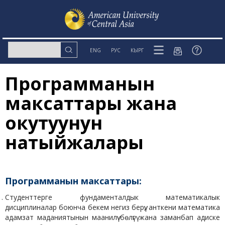
ENG
РУС
КЫРГ
Программанын
максаттары жана
окутуунун
натыйжалары
Программанын максаттары:
Студенттерге фундаменталдык математикалык
дисциплиналар боюнча бекем негиз берүү, анткени математика
адамзат маданиятынын маанилүү бөлүгү жана заманбап адиске