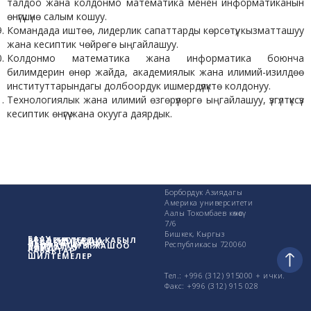
талдоо жана колдонмо математика менен информатиканын
өнүгүшүнө салым кошуу.
Командада иштөө, лидерлик сапаттарды көрсөтүү, кызматташуу
жана кесиптик чөйрөгө ыңгайлашуу.
Колдонмо математика жана информатика боюнча
билимдерин өнөр жайда, академиялык жана илимий-изилдөө
институттарындагы долбоордук ишмердүүлүктө колдонуу.
Технологиялык жана илимий өзгөрүүлөргө ыңгайлашуу, үзгүлтүксүз
кесиптик өнүгүү жана окууга даярдык.
Борбордук Азиядагы
Америка университети
Аалы Токомбаев көчөсү
7/6
Бишкек, Кыргыз
БААУ жөнүндө
СТУДЕНТТЕРДИ КАБЫЛ
АКАДЕМИКАЛЫК
Изилдөө иштери
Республикасы 720060
КАМПУСТАГЫ ЖАШОО
ПАЙДАЛУУ
АЛУУ
САБАКТАР
ШИЛТЕМЕЛЕР
Тел.: +996 (312) 915000 + ички.
Факс: +996 (312) 915 028