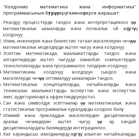
"Колдонмо математика жана информатика"
программасынын бүтүрүүчүлөрү төмөнкүлөргө жарашат:
Реалдуу процесстерди талдоо жана интерпретациялоо үчүн
математикалык ыкмаларды жана логикалык ой жүгүртүүнү
колдонуу.
Илим, инженерия жана бизнестин татаал маселелерин чечүү үчүн
математикалык моделдерди иштеп чыгуу жана колдонуу.
Эсептөө математикада, маалыматтарды талдоо жана
алгоритмдерди иштеп чыгууда заманбап компьютердик
технологияларды жана программалоо тилдерин колдонуу.
Математиканы колдонуу жолдорун сындоо жана
маселелерди чечүүнүн оптималдуу ыкмаларын тандоо.
Математикалык концепцияларды, натыйжаларды жана
техникалык маалыматтарды эксперттик жана эксперттик
эмес аудиторияларга эффективдүү сунуштоо.
Сан жана символдук эсептөөлөр үчүн математикалык жана
статистикалык программалык куралдарды колдоно билүү.
Илимий жана прикладдык маселелердин дисциплиналар
аралык чечимдерин иштеп чыгуу үчүн ар кандай
дисциплиналардагы билимдерди интеграциялоо.
Көз карандысыз изилдөөлөрдү жүргүзүү, алынган натыйжаларды