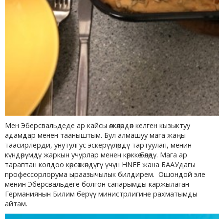
Мен Эберсвальдеде ар кайсы өлкөлөрдөн келген кызыктуу
адамдар менен тааныштым. Бул алмашуу мага жаңы
таасирлерди, унутулгус эскерүүлөрдү тартуулап, менин
күндөрүмдү жаркын учурлар менен көрккө бөлөдү. Мага ар
тараптан колдоо көрсөткөндүгү үчүн HNEE жана БААУдагы
профессорлорума ыраазычылык билдирем. Ошондой эле
менин Эберсвальдеге болгон сапарымды каржылаган
Германиянын Билим берүү министрлигине рахматымды
айтам.