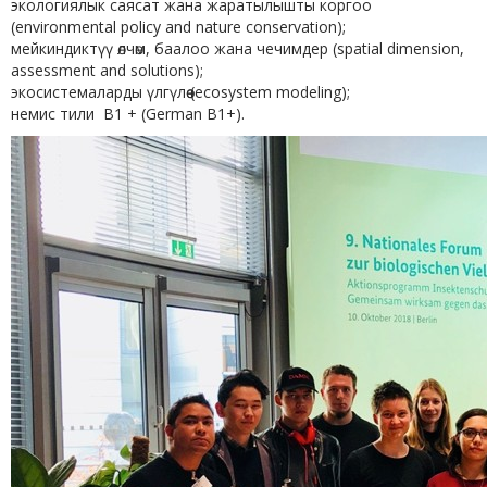
экологиялык саясат жана жаратылышты коргоо
(environmental policy and nature conservation);
мейкиндиктүү өлчөм, баалоо жана чечимдер (spatial dimension,
assessment and solutions);
экосистемаларды үлгүлөө (ecosystem modeling);
немис тили B1 + (German B1+).