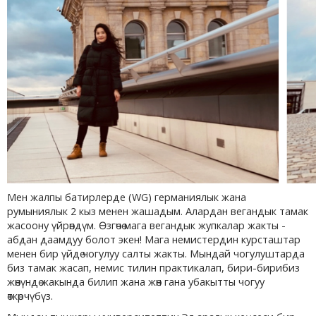
Мен жалпы батирлерде (WG) германиялык жана
румыниялык 2 кыз менен жашадым. Алардан вегандык тамак
жасоону үйрөндүм. Өзгөчө мага вегандык жупкалар жакты -
абдан даамдуу болот экен! Мага немистердин курсташтар
менен бир үйдө чогулуу салты жакты. Мындай чогулуштарда
биз тамак жасап, немис тилин практикалап, бири-бирибиз
жөнүндө жакында билип жана жөн гана убакытты чогуу
өткөрчүбүз.