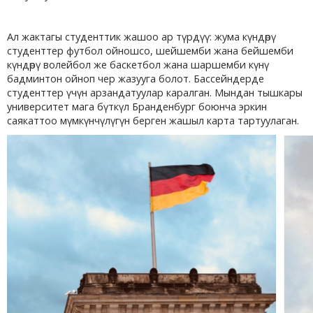
Ал жактагы студенттик жашоо ар түрдүү: жума күндөрү
студенттер футбол ойношсо, шейшемби жана бейшемби
күндөрү волейбол же баскетбол жана шаршемби күнү
бадминтон ойноп чер жазууга болот. Бассейндерде
студенттер үчүн арзандатуулар каралган. Мындан тышкары
университет мага бүткүл Бранденбург боюнча эркин
саякаттоо мүмкүнчүлүгүн берген жашыл карта тартуулаган.