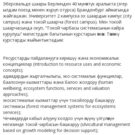
Эберсвальде шаары Берлинден 40 мүнөттүк аралыкта (эгер
ылдам поезд менен жүрүп отурса) Бранденбург аймагында
жайгашкан. Университет 2 кампуска ээ: шаардык кампус (city
campus) жана токой шаарча (forest campus). Мен токой
шаарчасында окуп, “Токой чарбасы системасынын кайра
курулуш” магистрдик багытынын курстарын өткөм. Төмөнкү
курстарды жыйынтыктадым:
Ресурстарды пайдаланууга киришүү жана экономикалык
концепциялар (Introduction to resource uses and economic
concepts);
адамдардын жыргалчылыгы, эко-системалык функциялар,
баалоонун кызматтары жана балоо жолдору (human
wellbeing, ecosystem functions, services and valuation
approaches);
экосистемалык кызматтар үчүн токойлорду башкаруу
системасы (forest management systems for ecosystems
services);
Чечимдерди кабыл алууну колдоо үчүн өсүүнү үлгүлөөнүн
негизинде токой чарбасын башкаруу (silvicultural management
based on growth modeling for decision support);