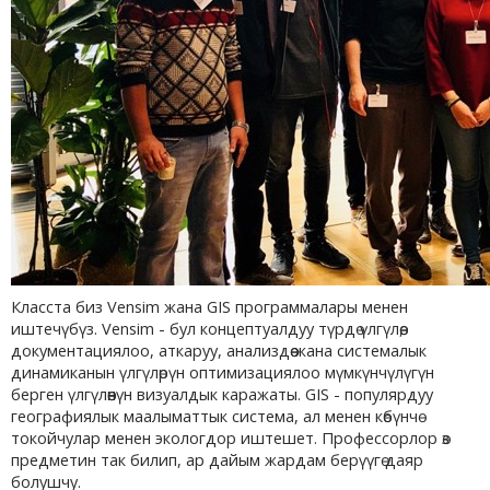
Класста биз Vensim жана GIS программалары менен
иштечүбүз. Vensim - бул концептуалдуу түрдө үлгүлөө,
документациялоо, аткаруу, анализдөө жана системалык
динамиканын үлгүлөрүн оптимизациялоо мүмкүнчүлүгүн
берген үлгүлөөнүн визуалдык каражаты. GIS - популярдуу
географиялык маалыматтык система, ал менен көбүнчө
токойчулар менен экологдор иштешет. Профессорлор өз
предметин так билип, ар дайым жардам берүүгө даяр
болушчу.