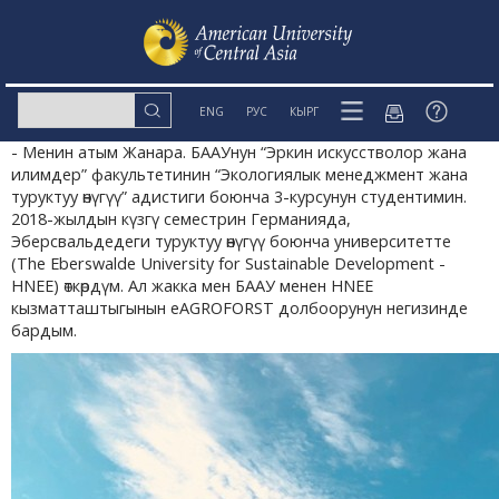
ENG
РУС
КЫРГ
- Менин атым Жанара. БААУнун “Эркин искусстволор жана
илимдер” факультетинин “Экологиялык менеджмент жана
туруктуу өнүгүү” адистиги боюнча 3-курсунун студентимин.
2018-жылдын күзгү семестрин Германияда,
Эберсвальдедеги туруктуу өнүгүү боюнча университетте
(The Eberswalde University for Sustainable Development -
HNEE) өткөрдүм. Ал жакка мен БААУ менен HNEE
кызматташтыгынын eAGROFORST долбоорунун негизинде
бардым.