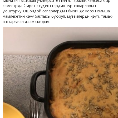
Мындан тышкары университеттин Эл аралык кеңсеси бир
семестрда 2 ирет студенттердин тур-сапарларын
уюштурчу. Ошондой сапарлардын биринде кооз Польша
мамлекетин көрүү бактысы буюруп, музейлерди көрүп, тамак-
аштарынан даам сыздым.