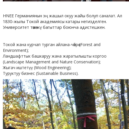
HNEE Германиянын эң жашыл окуу жайы болуп саналат. Ал
1830-жылы Токой академиясы катары негизделген.
Университет төмөнкү багыттар боюнча адистешкен.
Токой жана курчап турган айлана-чөйрө (Forest and
Environment);
Ландшафттык башкаруу жана жаратылышты коргоо
(Landscape Management and Nature Conservation);
Жыгач иштетүү (Wood Engineering);
Туруктуу бизнес (Sustainable Business).