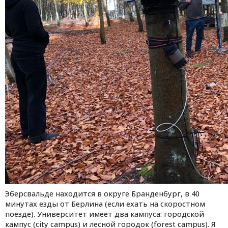
Эберсвальде находится в округе Бранденбург, в 40
минутах езды от Берлина (если ехать на скоростном
поезде). Университет имеет два кампуса: городской
кампус (city campus) и лесной городок (forest campus). Я