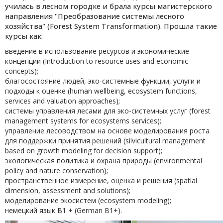
училась в лесном городке и брала курсы магистерского
направления "Преобразование системы лесного
хозяйства" (Forest System Transformation). Прошла такие
курсы как:
введение в использование ресурсов и экономические
концепции (Introduction to resource uses and economic
concepts);
благосостояние людей, эко-системные функции, услуги и
подходы к оценке (human wellbeing, ecosystem functions,
services and valuation approaches);
системы управления лесами для эко-системных услуг (forest
management systems for ecosystems services);
управление лесоводством на основе моделирования роста
для поддержки принятия решений (silvicultural management
based on growth modeling for decision support);
экологическая политика и охрана природы (environmental
policy and nature conservation);
пространственное измерение, оценка и решения (spatial
dimension, assessment and solutions);
моделирование экосистем (ecosystem modeling);
немецкий язык B1 + (German B1+).