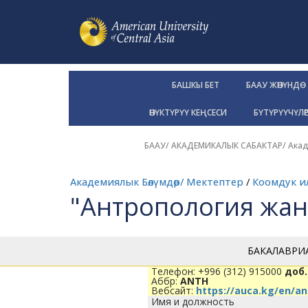
БАШКЫ БЕТ
БААУ ЖӨНҮНДӨ
ӨНҮКТҮРҮҮ КЕҢСЕСИ
БҮТҮРҮҮЧҮЛӨ
БААУ
/
АКАДЕМИКАЛЫК САБАКТАР
/
Акад
Академиялык Бөлүмдөр/ Мектептер
/
Коомдук и
"Антропология жана
БАКАЛАВРИ
Телефон: +996 (312) 915000
доб.
Аббр:
ANTH
Вебсайт:
https://auca.kg/en/a
Имя и должность