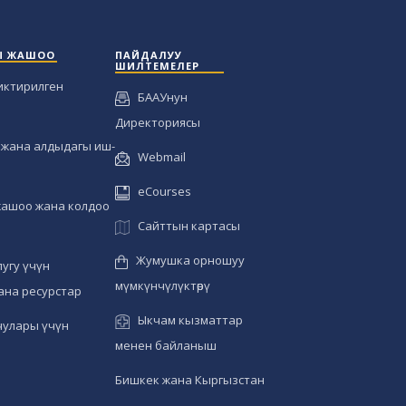
Ы ЖАШОО
ПАЙДАЛУУ
ШИЛТЕМЕЛЕР
иктирилген
БААУнун
Директориясы
жана алдыдагы иш-
Webmail
eCourses
жашоо жана колдоо
Сайттын картасы
Жумушка орношуу
угу үчүн
мүмкүнчүлүктөрү
ана ресурстар
Ыкчам кызматтар
чулары үчүн
менен байланыш
Бишкек жана Кыргызстан