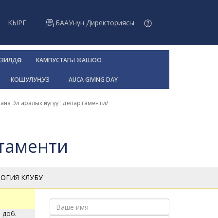
КЫРГ
БААУнун Директориясы
ЗИЛДӨӨ
КАМПУСТАГЫ ЖАШОО
КОШУЛУҢУЗ
AUCA GIVING DAY
ана Эл аралык өнүгүү" департаменти
/
ртаменти
ОГИЯ КЛУБУ
доб.