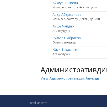
Айкөкул Арзиева
Илимдер доктору, Ага окутуучу
Аида Абдыканова
Илимдер доктору, Декан, Доцент
Айше Чавдар
Ага окутуучу
Гульзат Ибраева
Офис-менеджер
Юми Такахаши
Ага окутуучу
Административдик
View Административдик бөлүмдөр
Social Media’s: