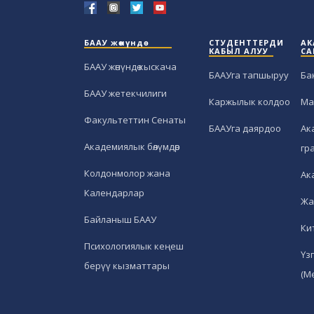
БААУ жөнүндө
СТУДЕНТТЕРДИ
АК
КАБЫЛ АЛУУ
СА
БААУ жөнүндө кыскача
БААУга тапшыруу
Ба
БААУ жетекчилиги
Каржылык колдоо
Ма
Факультеттин Сенаты
БААУга даярдоо
Ак
Академиялык бөлүмдөр
гр
Колдонмолор жана
Ак
Календарлар
Жа
Байланыш БААУ
Ки
Психологиялык кеңеш
Үз
берүү кызматтары
(М