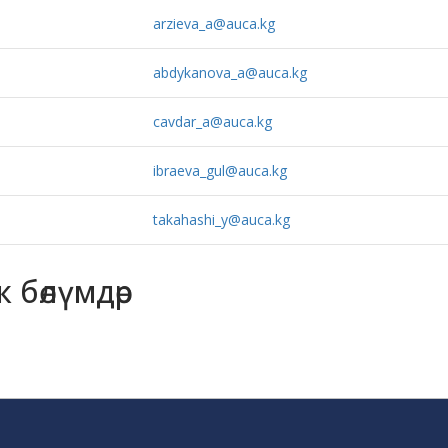
arzieva_a@auca.kg
abdykanova_a@auca.kg
cavdar_a@auca.kg
ibraeva_gul@auca.kg
takahashi_y@auca.kg
 бөлүмдөр