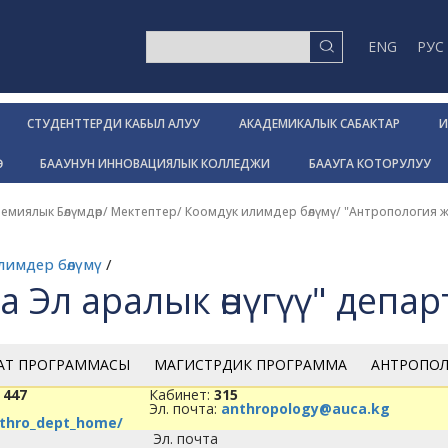
ENG
РУС
СТУДЕНТТЕРДИ КАБЫЛ АЛУУ
АКАДЕМИКАЛЫК САБАКТАР
И
Р
БААУНУН ИННОВАЦИЯЛЫК КОЛЛЕДЖИ
БААУГА КОТОРУЛУУ
емиялык Бөлүмдөр/ Мектептер
/
Коомдук илимдер бөлүмү
/
"Антропология ж
лимдер бөлүмү
/
 Эл аралык өнүгүү" депа
АТ ПРОГРАММАСЫ
МАГИСТРДИК ПРОГРАММА
АНТРОПОЛ
 447
Кабинет:
315
Эл. почта:
anthropology@auca.kg
nthro_dept_home/
Эл. почта