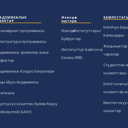
АДЕМИКАЛЫК
Изилдөө
КАМПУСТАГ
БАКТАР
иштери
БААУнун Бир
калавриат программасы
Изилдөө Институттары/
Календары
Буйруктар
гистратура программасы
Жаңылыктар 
Институттук Байкоочу
адемиялык эрежелер жана
чаралар
Кеңеш (IRB)
афиктер
Студенттик 
адемиялык Колдоо Кеңселери
кызматтары
ңы Муун Академиясы
БААУ коомчул
кызматтар ж
тепкана
Мектеп окуу
гүлтүксүз кесиптик билим берүү
сынактар
ейкерспейс БААУ)