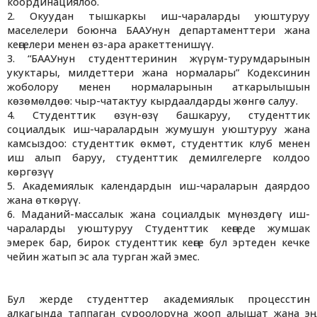
координациялоо.
2. Окуудан тышкаркы иш-чараларды уюштуруу
маселелери боюнча БААУнун департаменттери жана
кеңселери менен өз-ара аракеттенишүү.
3. “БААУнун студенттеринин жүрүм-турумдарынын
укуктары, милдеттери жана нормалары” Кодексинин
жоболору менен нормаларынын аткарылышын
көзөмөлдөө: чыр-чатактуу кырдаалдарды жөнгө салуу.
4. Студенттик өзүн-өзү башкаруу, студенттик
социалдык иш-чаралардын жумушун уюштуруу жана
камсыздоо: студенттик өкмөт, студенттик клуб менен
иш алып баруу, студенттик демилгелерге колдоо
көргөзүү
5. Академиялык календардын иш-чараларын даярдоо
жана өткөрүү.
6. Маданий-массалык жана социалдык мүнөздөгү иш-
чараларды уюштуруу Студенттик кеңседе жумшак
эмерек бар, бирок студенттик кеңсе бул эртеден кечке
чейин жатып эс ала турган жай эмес.
Бул жерде студенттер академиялык процесстин
алкагында таппаган суроолоруна жооп алышат жана эң