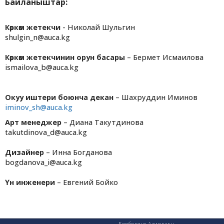
Байланыштар:
Көркөм жетекчи
- Николай Шульгин
shulgin_n@auca.kg
Көркөм жетекчинин орун басары
– Бермет Исмаилова
ismailova_b@auca.kg
Окуу иштери боюнча декан
– Шахруддин Иминов
iminov_sh@auca.kg
Арт менеджер
– Диана Такутдинова
takutdinova_d@auca.kg
Дизайнер
– Инна Богданова
bogdanova_i@auca.kg
Үн инженери
– Евгений Бойко
Борбордук Азиядагы