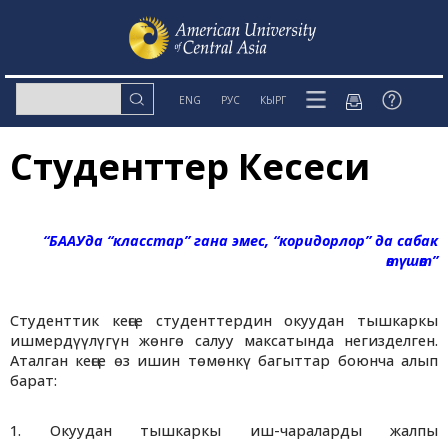
ENG
РУС
КЫРГ
Студенттер Кеңсеси
“БААУда “класстар” гана эмес, “коридорлор” да сабак
өтүшөт”
Студенттик кеңсе студенттердин окуудан тышкаркы
ишмердүүлүгүн жөнгө салуу максатында негизделген.
Аталган кеңсе өз ишин төмөнкү багыттар боюнча алып
барат:
1. Окуудан тышкаркы иш-чараларды жалпы