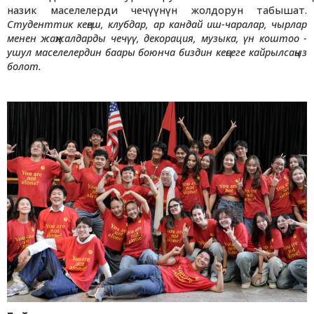
назик маселелерди чечүүнүн жолдорун табышат.
Студенттик кеңеш, клубдар, ар кандай иш-чаралар, чырлар
менен жаңжалдарды чечүү, декорация, музыка, үн коштоо -
ушул маселелердин баары боюнча биздин кеңсеге кайрылсаңыз
болот.