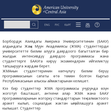
ENG
РУС
КЫРГ
Борбордук Азиядагы Америка Университетинин (БААУ)
алдындагы Жаңы Муун Академиясы (ЖМА) студенттерди
университетте билим алууга даярдоого багытталган бир
жылдык интенсивдүү даярдоо программасы жана
студенттерге БААУга кирүү экзамендерин ийгиликтүү
тапшырууга жардам берет.
ЖМАнын студенттеринин көпчүлүгү билим берүү
программасынын сапаты өтө төмөн болгон Кыргыз
Республикасынын алыскы аймактарынан келишет.
Кээ бир студенттер ЖМА программасы учурунда өзүн
жоготуп башташат, анткени алар ЖМА жана БААУ
программаларынын жогорку стандарттарын тең салмактоого
аракет кылып, социалдык жактан ыңгайлашууга аракет
кылышат. Студенттер