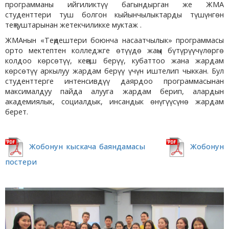
программаны ийгиликтүү багындырган же ЖМА
студенттери туш болгон кыйынчылыктарды түшүнгөн
теңтуштарынан жетекчиликке муктаж .
ЖМАнын «Теңдештери боюнча насаатчылык» программасы
орто мектептен колледжге өтүүдө жаңы бүтүрүүчүлөргө
колдоо көрсөтүү, кеңеш берүү, кубаттоо жана жардам
көрсөтүү аркылуу жардам берүү үчүн иштелип чыккан. Бул
студенттерге интенсивдүү даярдоо программасынан
максималдуу пайда алууга жардам берип, алардын
академиялык, социалдык, инсандык өнүгүүсүнө жардам
берет.
Жобонун кыскача баяндамасы
Жобонун
постери