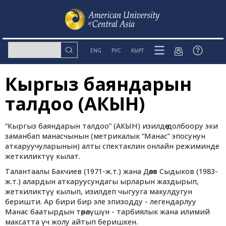
ENG
РУС
КЫРГ
Кыргыз баяндарын
талдоо (АКЫН)
“Кыргыз баяндарын талдоо” (АКЫН) изилдөө долбоору эки
заманбап манасчынын (метрикалык “Манас” эпосунун
аткаруучуларынын) алты спектаклин онлайн режиминде
жеткиликтүү кылат.
Талантаалы Бакчиев (1971-ж.т.) жана Дөөлөт Сыдыков (1983-
ж.т.) алардын аткаруусундагы ырларын жаздырып,
жеткиликтүү кылып, изилдеп чыгууга макулдугун
беришти. Ар бири бир эле эпизодду - легендарлуу
Манас баатырдын төрөлүшүн - тарбиялык жана илимий
максатта үч жолу айтып беришкен.