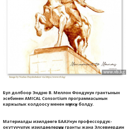
Бул долбоор Эндрю В. Меллон Фондунун грантынын
эсебинен AMICAL Consortium программасынын
каржылык колдоосу менен мүмкүн болду.
Материалды изилдөөгө БААУнун профессордук-
окутуучулук изилдөөлөрүнүн гранты жана Элсевиердин