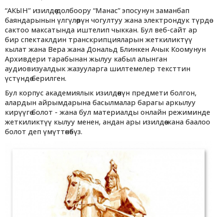
“АКЫН” изилдөө долбоору “Манас” эпосунун заманбап
баяндарынын үлгүлөрүн чогултуу жана электрондук түрдө
сактоо максатында иштелип чыккан. Бул веб-сайт ар
бир спектаклдин транскрипцияларын жеткиликтүү
кылат жана Вера жана Дональд Блинкен Ачык Коомунун
Архивдери тарабынан жылуу кабыл алынган
аудиовизуалдык жазууларга шилтемелер тексттин
үстүндө берилген.
Бул корпус академиялык изилдөөнүн предмети болгон,
алардын айрымдарына басылмалар барагы аркылуу
кирүүгө болот - жана бул материалды онлайн режиминде
жеткиликтүү кылуу менен, андан ары изилдөө жана баалоо
болот деп үмүттөнөбүз.