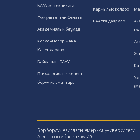
БААУ жетекчилиги
Каржылык колдоо
Ма
Факультеттин Сенаты
БААУга даярдоо
Ак
Академиялык бөлүмдөр
гр
Колдонмолор жана
Ак
Календарлар
Жа
Байланыш БААУ
Ки
Психологиялык кеңеш
Үз
берүү кызматтары
(М
Борбордук Азиядагы Америка университети
Аалы Токомбаев көчөсү 7/6