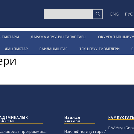
ENG
РУС
НТЫКТАРЫ
ДАРАЖА АЛУУНУН ТАЛАПТАРЫ
ОКУУГА ТАПШЫРУУ
ЖАҢЫЛЫКТАР
БАЙЛАНЫШТАР
ТЕКШЕРҮҮ ТИЗМЕЛЕРИ
С
ери
АДЕМИКАЛЫК
Изилдөө
КАМПУСТАГ
БАКТАР
иштери
БААУнун Бир
калавриат программасы
Изилдөө Институттары/