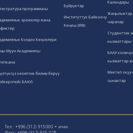
Календары
Буйруктар
гистратура программасы
Жаңылыктар 
Институттук Байкоочу
адемиялык эрежелер жана
чаралар
Кеңеш (IRB)
афиктер
Студенттик 
адемиялык Колдоо Кеңселери
кызматтары
ңы Муун Академиясы
БААУ коомчул
кызматтар ж
тепкана
Мектеп окуу
гүлтүксүз кесиптик билим берүү
сынактар
ейкерспейс БААУ)
Тел.: +996 (312) 915000 + ички.
Факс: +996 (312) 915 028