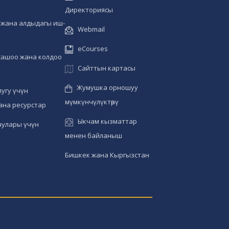
Директориясы
жана алдыдагы иш-
Webmail
eCourses
жашоо жана колдоо
Сайттын картасы
Жумушка орношуу
угу үчүн
мүмкүнчүлүктөрү
ана ресурстар
Ыкчам кызматтар
чулары үчүн
менен байланыш
Бишкек жана Кыргызстан