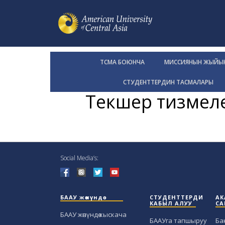
TCMA БОЮНЧА
МИССИЯНЫН ЖЫЙЫ
СТУДЕНТТЕРДИН ТАСМАЛАРЫ
Текшерүү тизмел
Social Media’s:
БААУ жөнүндө
СТУДЕНТТЕРДИ
АК
КАБЫЛ АЛУУ
СА
БААУ жөнүндө кыскача
БААУга тапшыруу
Ба