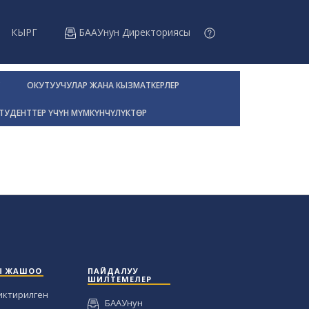
КЫРГ
БААУнун Директориясы
ОКУТУУЧУЛАР ЖАНА КЫЗМАТКЕРЛЕР
ТУДЕНТТЕР ҮЧҮН МҮМКҮНЧҮЛҮКТӨР
Ы ЖАШОО
ПАЙДАЛУУ
ШИЛТЕМЕЛЕР
иктирилген
БААУнун