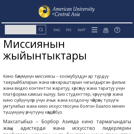
ENG
РУС
КЫРГ
Миссиянын
жыйынтыктары
Кино бөлүмүнүн миссиясы – коомубуздун ар түрдүү
тажрыйбаларын жана көз караштарын чагылдырган фильм
жана видео контентти жаратуу, көрсөтүү жана таратуу үчүн
платформа камсыз кылуу. Биз студенттер, көрүүчүлөр жана
кино сүйүүчүлөр үчүн ачык жана колдоочу чөйрөнү түзүүгө
умтулабыз жана кино искусствосуна болгон баалоо менен
түшүнүүнү өрчүтүүнү көздөйбүз.
Максатыбыз – Борбор Азияда кино тармагындагы
жаңы адистерди жана искусство лидерлерин