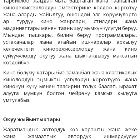
тарбиялоо, жаңыдан чыга баштаган жана таанылган
кинорежиссёрлордун эмгектерине колдоо көрсөтүү
жана аларды жайылтуу, ошондой эле көрүүчүлөргө
ар түрдүү кино жанрлары, стилдери жана
маданияттары менен таанышуу мүмкүнчүлүгүн берүү.
Мындан тышкары, билим берүү программалары,
устаканалар жана атайын иш-чаралар аркылуу
келечектеги кинорежиссёрлорду жана кино
сүйүүчүлөрдү окутуу жана шыктандыруу максатын
көздөйбүз.
Кино бөлүмү катары биз заманбап жана классикалык
кинолордун эң мыкты үлгүлөрүн көрсөтүүгө жана
кинонун күчү менен таасирин толук баалап, ырахат
алууга мүмкүн болгон чөйрөнү камсыз кылууга
умтулабыз.
Окуу жыйынтыктары
Жаратмандык автордук көз карашты жана жеке
жана жамааттык автордук ишмердүүлүк