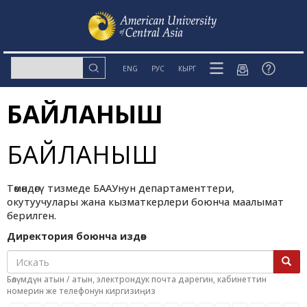
ENG
РУС
КЫРГ
БАЙЛАНЫШ
БАЙЛАНЫШ
Төмөндөгү тизмеде БААУнун департаменттери,
окутуучулары жана кызматкерлери боюнча маалымат
берилген.
Директория боюнча издөө:
Бөлүмдүн атын / атын, электрондук почта дарегин, кабинеттин
номерин же телефонун киргизиңиз