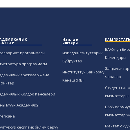
АДЕМИКАЛЫК
Изилдөө
КАМПУСТАГ
БАКТАР
иштери
БААУнун Бир
калавриат программасы
Изилдөө Институттары/
Календары
Буйруктар
гистратура программасы
Жаңылыктар 
Институттук Байкоочу
адемиялык эрежелер жана
чаралар
Кеңеш (IRB)
афиктер
Студенттик 
адемиялык Колдоо Кеңселери
кызматтары
ңы Муун Академиясы
БААУ коомчул
кызматтар ж
тепкана
Мектеп окуу
гүлтүксүз кесиптик билим берүү