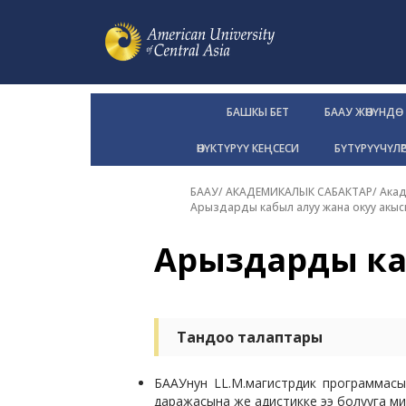
БАШКЫ БЕТ
БААУ ЖӨНҮНДӨ
ӨНҮКТҮРҮҮ КЕҢСЕСИ
БҮТҮРҮҮЧҮЛӨ
БААУ
/
АКАДЕМИКАЛЫК САБАКТАР
/
Акад
Арыздарды кабыл алуу жана окуу акы
Арыздарды ка
Тандоо талаптары
БААУнун LL.M.магистрдик программасы
даражасына же адистикке ээ болууга мил