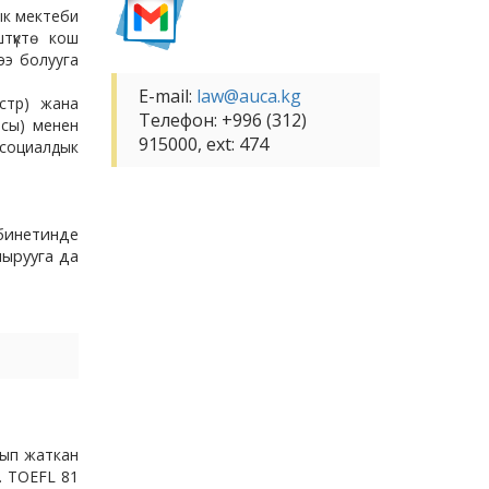
ык мектеби
түктө кош
ээ болууга
E-mail:
law@auca.kg
стр) жана
Телефон:
+996 (312)
асы) менен
915000, ext: 474
 социалдык
абинетинде
ырууга да
рып жаткан
. TOEFL 81