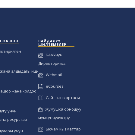
Ы ЖАШОО
ПАЙДАЛУУ
ШИЛТЕМЕЛЕР
иктирилген
БААУнун
Директориясы
жана алдыдагы иш-
Webmail
eCourses
жашоо жана колдоо
Сайттын картасы
Жумушка орношуу
угу үчүн
мүмкүнчүлүктөрү
ана ресурстар
Ыкчам кызматтар
чулары үчүн