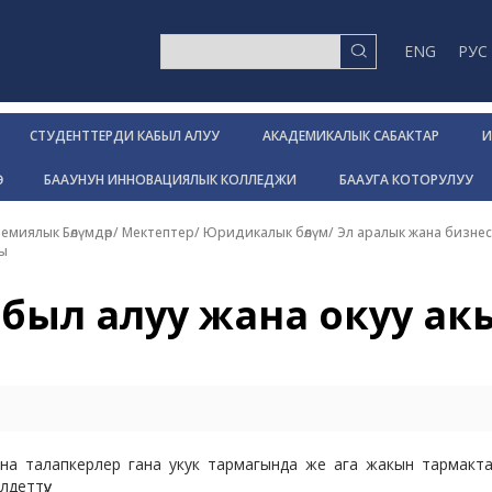
ENG
РУС
СТУДЕНТТЕРДИ КАБЫЛ АЛУУ
АКАДЕМИКАЛЫК САБАКТАР
И
Р
БААУНУН ИННОВАЦИЯЛЫК КОЛЛЕДЖИ
БААУГА КОТОРУЛУУ
емиялык Бөлүмдөр/ Мектептер
/
Юридикалык бөлүм
/
Эл аралык жана бизнес
сы
был алуу жана окуу ак
на талапкерлер гана укук тармагында же ага жакын тармакт
деттүү.