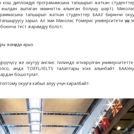
н кош дипломдук програмамсына тапшырып жаткан студенттер 
 жылдан ашпаган мөөнөттө алынган болушу шарт). Микола
граммасына тапшырып жаткан студенттер БААУ биринчи оку
тапшыруусу зарыл. Ал эми Миколас Ромерис университети үчүн э
 боюнча тест жарамдуу болот;
ры жөнүндө арыз.
үрүүчүсү же окутуу англис тилинде өткөрүлгөн университетт
лсо, анда TOEFL/IELTS талаптары эске алынбайт. БААУну
тардан бошотулат.
оптому окууга кабыл алуу үчүн каралбайт.