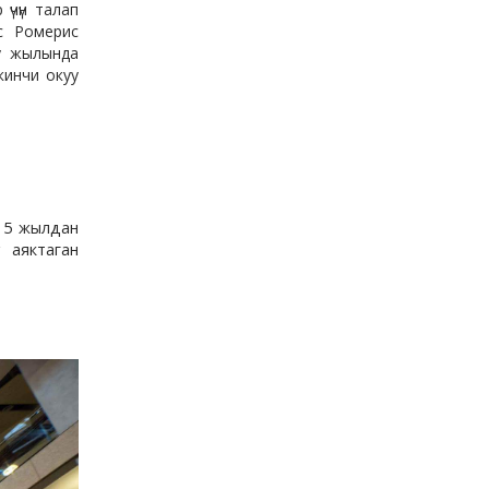
үчүн талап
с Ромерис
у жылында
кинчи окуу
е 5 жылдан
 аяктаган