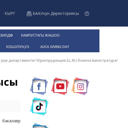
КЫРГ
БААУнун Директориясы
ЗИЛДӨӨ
КАМПУСТАГЫ ЖАШОО
КОШУЛУҢУЗ
AUCA GIVING DAY
 укук департаменти
/
Юриспруденция (LL.M.) боюнча магистратура
/
ысы
а бакалавр