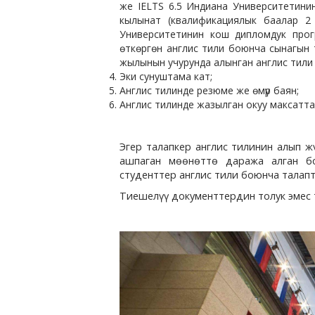
же IELTS 6.5 Индиана Университетини
кылынат (квалификациялык баалар 2
Университетинин кош дипломдук про
өткөргөн англис тили боюнча сынагын 
жылынын учурунда алынган англис тили
Эки сунуштама кат;
Англис тилинде резюме же өмүр баян;
Англис тилинде жазылган окуу максатта
Эгер талапкер англис тилинин алып ж
ашпаган мөөнөттө даража алган бо
студенттер англис тили боюнча талап
Тиешелүү документтердин толук эмес т