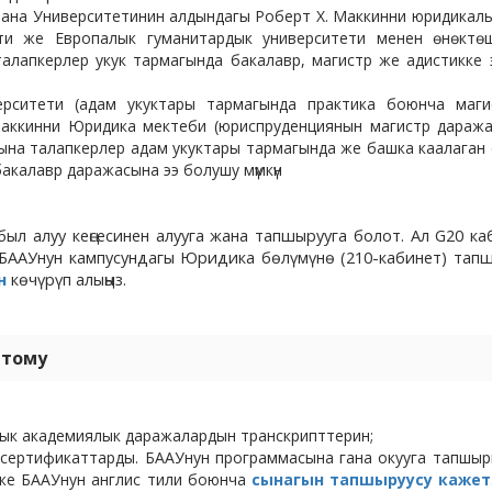
иана Университетинин алдындагы Роберт Х. Маккинни юридикал
ти же Европалык гуманитардык университети менен өнөктөш
алапкерлер укук тармагында бакалавр, магистр же адистикке 
ерситети (адам укуктары тармагында практика боюнча маги
Маккинни Юридика мектеби (юриспруденциянын магистр дараж
ына талапкерлер адам укуктары тармагында же башка каалаган
акалавр даражасына ээ болушу мүмкүн
л алуу кеңсесинен алууга жана тапшырууга болот. Ал G20 к
ААУнун кампусундагы Юридика бөлүмүнө (210-кабинет) тапш
н
көчүрүп алыңыз.
птому
дык академиялык даражалардын транскрипттерин;
н сертификаттарды. БААУнун программасына гана окууга тапшы
ү же БААУнун англис тили боюнча
сынагын тапшыруусу кажет