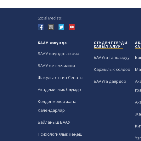
Social Media’s:
БААУ жөнүндө
СТУДЕНТТЕРДИ
АК
КАБЫЛ АЛУУ
СА
БААУ жөнүндө кыскача
БААУга тапшыруу
Ба
БААУ жетекчилиги
Каржылык колдоо
Ма
Факультеттин Сенаты
БААУга даярдоо
Ак
Академиялык бөлүмдөр
гр
Колдонмолор жана
Ак
Календарлар
Жа
Байланыш БААУ
Ки
Психологиялык кеңеш
Үз