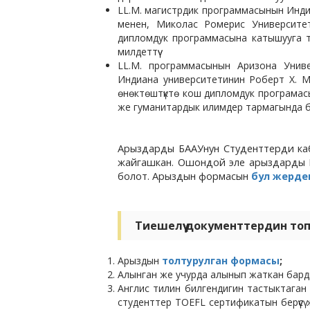
LL.M. магистрдик программасынын Инд
менен, Миколас Ромерис Университе
дипломдук программасына катышууга т
милдеттүү
LL.M. программасынын Аризона Унив
Индиана университетинин Роберт Х. 
өнөктөштүктө кош дипломдук програмас
же гуманитардык илимдер тармагында б
Арыздарды БААУнун Студенттерди кабы
жайгашкан. Ошондой эле арыздарды Б
болот. Арыздын формасын
бул жерде
Тиешелүү документтердин то
Арыздын
толтурулган формасы
;
Алынган же учурда алынып жаткан бар
Англис тилин билгендигин тастыктага
студенттер TOEFL сертификатын берүүс