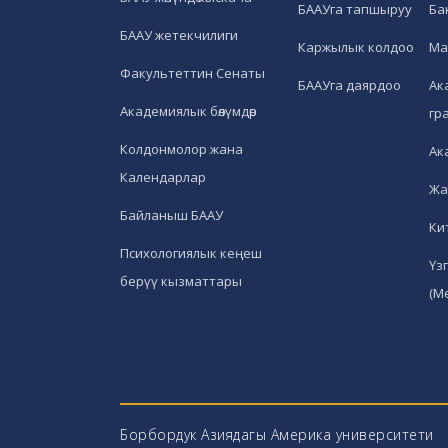
БААУга тапшыруу
Ба
БААУ жетекчилиги
Каржылык колдоо
Ма
Факультеттин Сенаты
БААУга даярдоо
Ак
Академиялык бөлүмдөр
гр
Колдонмолор жана
Ак
Календарлар
Жа
Байланыш БААУ
Ки
Психологиялык кеңеш
Үз
берүү кызматтары
(М
Борбордук Азиядагы Америка университети