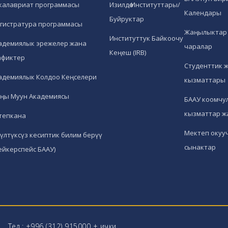
калавриат программасы
Изилдөө Институттары/
Календары
Буйруктар
гистратура программасы
Жаңылыктар 
Институттук Байкоочу
адемиялык эрежелер жана
чаралар
Кеңеш (IRB)
афиктер
Студенттик 
адемиялык Колдоо Кеңселери
кызматтары
ңы Муун Академиясы
БААУ коомчул
кызматтар ж
тепкана
Мектеп окуу
гүлтүксүз кесиптик билим берүү
сынактар
ейкерспейс БААУ)
Тел.: +996 (312) 915000 + ички.