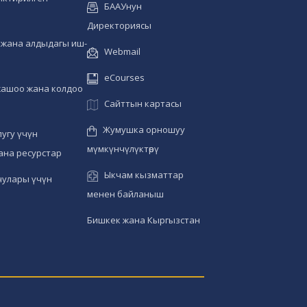
БААУнун
Директориясы
жана алдыдагы иш-
Webmail
eCourses
жашоо жана колдоо
Сайттын картасы
Жумушка орношуу
угу үчүн
мүмкүнчүлүктөрү
ана ресурстар
Ыкчам кызматтар
чулары үчүн
менен байланыш
Бишкек жана Кыргызстан