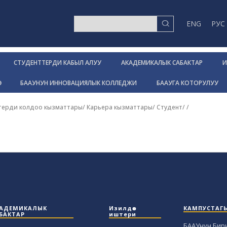
ENG
РУС
СТУДЕНТТЕРДИ КАБЫЛ АЛУУ
АКАДЕМИКАЛЫК САБАКТАР
И
Р
БААУНУН ИННОВАЦИЯЛЫК КОЛЛЕДЖИ
БААУГА КОТОРУЛУУ
терди колдоо кызматтары
/
Карьера кызматтары
/
Студент
/
/
АДЕМИКАЛЫК
Изилдөө
КАМПУСТАГ
БАКТАР
иштери
БААУнун Бир