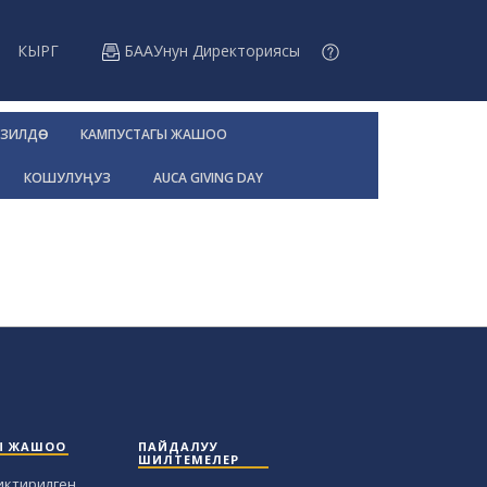
КЫРГ
БААУнун Директориясы
ЗИЛДӨӨ
КАМПУСТАГЫ ЖАШОО
КОШУЛУҢУЗ
AUCA GIVING DAY
Ы ЖАШОО
ПАЙДАЛУУ
ШИЛТЕМЕЛЕР
иктирилген