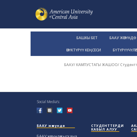
БАШКЫ БЕТ
БААУ ЖӨНҮНДӨ
ӨНҮКТҮРҮҮ КЕҢСЕСИ
БҮТҮРҮҮЧҮЛӨ
БААУ
/
КАМПУСТАГЫ ЖАШОО
/
Студент
Social Media’s:
БААУ жөнүндө
СТУДЕНТТЕРДИ
АК
КАБЫЛ АЛУУ
СА
БААУ жөнүндө кыскача