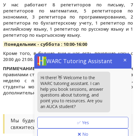
У нас работают 8 репетиторов по письму, 7
репетиторов по математике, 5 репетиторов по
экономике, 3 репетитора по программированию, 2
репетитора по бухгалтерскому учету, 1 репетитор по
английскому языку, 1 репетитор по русскому языку и 1
репетитор по кыргызскому языку.
Понедельник - суббота : 10:00-16:00
Кроме того, в будние дни у нас есть вечерние часы с
×
20:00 до 21:00.
WARC Tutoring Assistant
ПРИМЕЧАНИЕ
: В соответствии со стандартными
правилами студенты могут записаться на два занятия в
Hi there! 👋 Welcome to the
неделю с понедельника по пятницу. Кроме того,
WARC tutoring assistant. I can
студенты могут заказать неограниченное количество
help you book sessions, answer
дополнительных занятий по субботам.
questions about tutoring, and
point you to resources. Are you
an AUCA student?
Мы будем рады услышать Вас! Пожалуйста,
✅ Yes
свяжитесь с нами по адресу
warc@auca.kg
.
❌ No