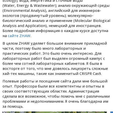
Ecology
); вода, энергетика и сточные воды
(
Water
,
Energy
&
Wastewater
); анализ окружающей среды
(
Environmental Analysis
), английский для инженеров-
экологов (продвинутый уровень); молекулярно-
биологический анализ и применение (
Molecular Biological
Analysis and Application
), немецкий для иностранцев.
Более подробная информация о каждом курсе доступна
на
сайте ZHAW
.
В целом ZHAW уделяет большое внимание прикладной
части, поэтому было много лабораторных и
практических работ. Это было очень интересно. Для
лабораторных работ был выделен огромный кампус с
более чем сотней лабораторных кабинетов. Я была в
восторге от того, что мне довелось лицезреть сложные
хай-тек машины, такие как знаменитый CRISPR Cas9.
Полевые работы и посещение сайта дали мне большой
опыт. Профессора были все компетентны и опытны в
своих соответствующих областях. Администрация
сделала все возможное, чтобы помочь мне с различными
проблемами и недопониманием. Я очень благодарна им
за помощь.