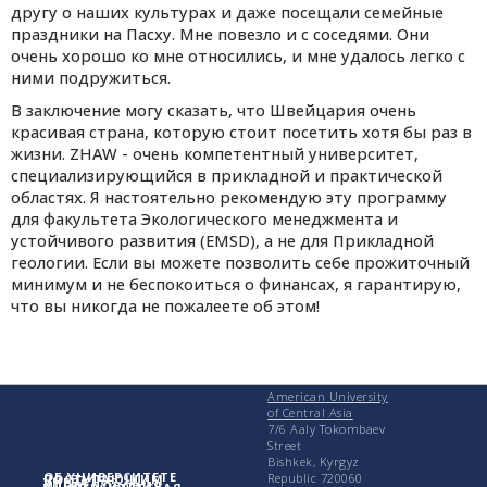
другу о наших культурах и даже посещали семейные
праздники на Пасху. Мне повезло и с соседями. Они
очень хорошо ко мне относились, и мне удалось легко с
ними подружиться.
В заключение могу сказать, что Швейцария очень
красивая страна, которую стоит посетить хотя бы раз в
жизни. ZHAW - очень компетентный университет,
специализирующийся в прикладной и практической
областях. Я настоятельно рекомендую эту программу
для факультета Экологического менеджмента и
устойчивого развития (EMSD), а не для Прикладной
геологии. Если вы можете позволить себе прожиточный
минимум и не беспокоиться о финансах, я гарантирую,
что вы никогда не пожалеете об этом!
American University
of Central Asia
7/6 Aaly Tokombaev
Street
Bishkek, Kyrgyz
ОБ УНИВЕРСИТЕТЕ
Republic 720060
ПОСТУПАЮЩИМ
УЧЕБА
ИССЛЕДОВАНИЯ