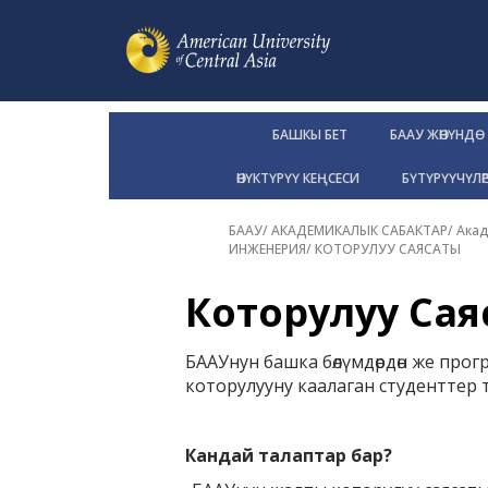
БАШКЫ БЕТ
БААУ ЖӨНҮНДӨ
ӨНҮКТҮРҮҮ КЕҢСЕСИ
БҮТҮРҮҮЧҮЛӨ
БААУ
/
АКАДЕМИКАЛЫК САБАКТАР
/
Акад
ИНЖЕНЕРИЯ
/
КОТОРУЛУУ САЯСАТЫ
Которулуу Сая
БААУнун башка бөлүмдөрдөн же про
которулууну каалаган студенттер т
Кандай талаптар бар?