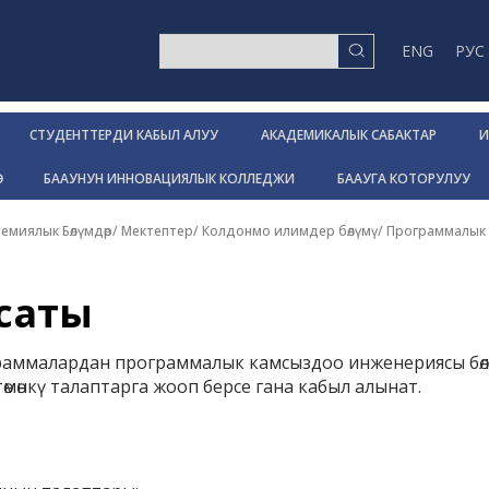
ENG
РУС
СТУДЕНТТЕРДИ КАБЫЛ АЛУУ
АКАДЕМИКАЛЫК САБАКТАР
И
Р
БААУНУН ИННОВАЦИЯЛЫК КОЛЛЕДЖИ
БААУГА КОТОРУЛУУ
емиялык Бөлүмдөр/ Мектептер
/
Колдонмо илимдер бөлүмү
/
Программалык 
саты
граммалардан программалык камсыздоо инженериясы бөл
өмөнкү талаптарга жооп берсе гана кабыл алынат.