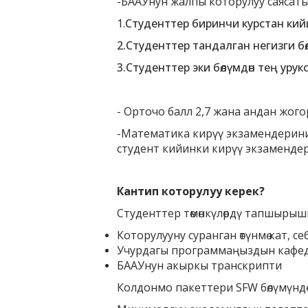
-БААУнун жалпы которулуу саясат
1.
Студенттер биринчи курстан кий
2.
Студенттер тандалган негизги бө
3.
Студенттер эки бөлүмдөн тең уру
- Орточо балл 2,7 жана андан жого
-Математика кирүү экзамендерини
студент кийинки кирүү экзаменде
Кантип которулуу керек?
Студенттер төмөнкүлөрдү тапшырыш
Которулууну суранган өтүнмө кат, 
Учурдагы программаңыздын кафедр
БААУнун акыркы транскрипти
Колдонмо пакеттери SFW бөлүмүндө