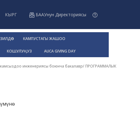
КЫРГ
БААУнун Директориясы
ЗИЛДӨӨ
КАМПУСТАГЫ ЖАШОО
КОШУЛУҢУЗ
AUCA GIVING DAY
камсыздоо инженериясы боюнча бакалавр
/
ПРОГРАММАЛЫК
үмүнө