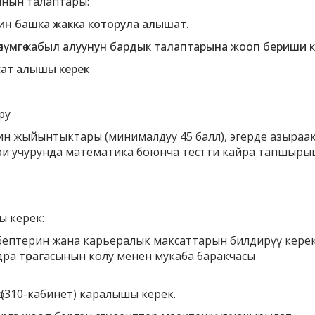
ынын талаптары:
ин башка жакка которула алышат.
лүмгө кабыл алуунун бардык талаптарына жооп бериши к
ксат алышы керек
ру
н жыйынтыктары (минималдуу 45 балл), эгерде азыраак
ри учурунда математика боюнча тестти кайра тапшыры
ы керек:
себептерин жана карьералык максаттарын билдирүү керек
а төрагасынын колу менен мукаба баракчасы
 (310-кабинет) каралышы керек.