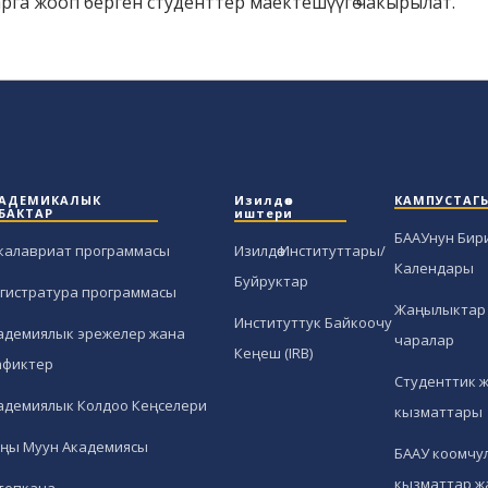
га жооп берген студенттер маектешүүгө чакырылат.
АДЕМИКАЛЫК
Изилдөө
КАМПУСТАГ
БАКТАР
иштери
БААУнун Бир
калавриат программасы
Изилдөө Институттары/
Календары
Буйруктар
гистратура программасы
Жаңылыктар 
Институттук Байкоочу
адемиялык эрежелер жана
чаралар
Кеңеш (IRB)
афиктер
Студенттик 
адемиялык Колдоо Кеңселери
кызматтары
ңы Муун Академиясы
БААУ коомчул
кызматтар ж