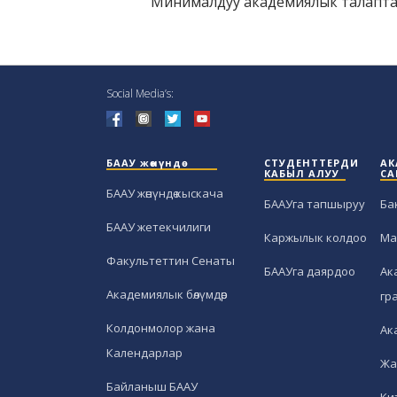
Минималдуу академиялык талаптар
Social Media’s:
БААУ жөнүндө
СТУДЕНТТЕРДИ
АК
КАБЫЛ АЛУУ
СА
БААУ жөнүндө кыскача
БААУга тапшыруу
Ба
БААУ жетекчилиги
Каржылык колдоо
Ма
Факультеттин Сенаты
БААУга даярдоо
Ак
Академиялык бөлүмдөр
гр
Колдонмолор жана
Ак
Календарлар
Жа
Байланыш БААУ