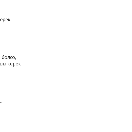
ерек.
 болсо,
шы керек
.