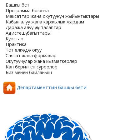
Башкы бет
Программа боюнча
Максаттар жана окутуунун жыйынтыктары
Кабыл алуу жана каржылык жардам
Даража алуу үчүн талаптар
Адистешүү багыттары
Курстар
Практика
Чет өлкөдө окуу
Саясат жана формалар
Окутуучулар жана кызматкерлер
Көп берилген суроолор
Биз менен байланыш
Департаменттин башкы бети