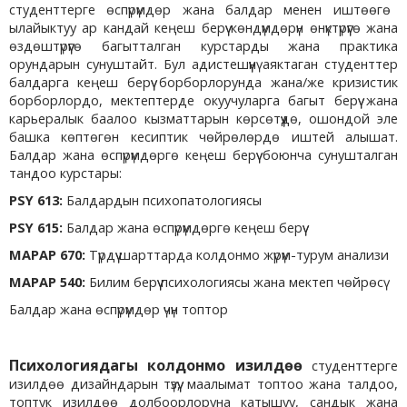
студенттерге өспүрүмдөр жана балдар менен иштөөгө
ылайыктуу ар кандай кеңеш берүү көндүмдөрүн өнүктүрүүгө жана
өздөштүрүүгө багытталган курстарды жана практика
орундарын сунуштайт. Бул адистешүүнү аяктаган студенттер
балдарга кеңеш берүү борборлорунда жана/же кризистик
борборлордо, мектептерде окуучуларга багыт берүү жана
карьералык баалоо кызматтарын көрсөтүүдө, ошондой эле
башка көптөгөн кесиптик чөйрөлөрдө иштей алышат.
Балдар жана өспүрүмдөргө кеңеш берүү боюнча сунушталган
тандоо курстары:
PSY 613:
Балдардын психопатологиясы
PSY 615:
Балдар жана өспүрүмдөргө кеңеш берүү
MAPAP 670:
Түрдүү шарттарда колдонмо жүрүм-турум анализи
MAPAP 540:
Билим берүү психологиясы жана мектеп чөйрөсү
Балдар жана өспүрүмдөр үчүн топтор
Психологиядагы колдонмо изилдөө
студенттерге
изилдөө дизайндарын түзүү, маалымат топтоо жана талдоо,
топтук изилдөө долбоорлоруна катышуу, сандык жана