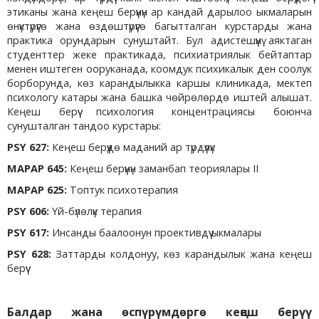
этиканы жана кеңеш берүүнүн ар кандай дарылоо ыкмаларын
өнүктүрүүгө жана өздөштүрүүгө багытталган курстарды жана
практика орундарын сунуштайт. Бул адистешүүнү аяктаган
студенттер жеке практикада, психиатриялык бейтаптар
менен иштеген ооруканада, коомдук психикалык ден соолук
борборунда, көз карандылыкка каршы клиникада, мектеп
психологу катары жана башка чөйрөлөрдө иштей алышат.
Кеңеш берүү психология концентрациясы боюнча
сунушталган тандоо курстары:
PSY 627:
Кеңеш берүүдө маданий ар түрдүүлүк
MAPAP 645:
Кеңеш берүүнүн заманбап теориялары II
MAPAP 625:
Топтук психотерапия
PSY 606:
Үй-бүлөлүк терапия
PSY 617:
Инсанды баалоонун проективдүү ыкмалары
PSY 628:
Заттарды колдонуу, көз карандылык жана кеңеш
берүү
Балдар жана өспүрүмдөргө кеңеш берүү