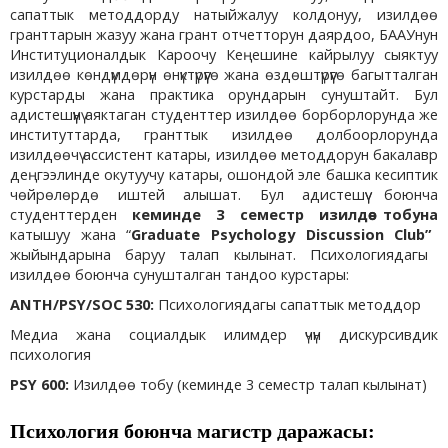
сапаттык методдорду натыйжалуу колдонуу, изилдөө
гранттарын жазуу жана грант отчетторун даярдоо, БААУнун
Институционалдык Кароочу Кеңешине кайрылуу сыяктуу
изилдөө көндүмдөрүн өнүктүрүүгө жана өздөштүрүүгө багытталган
курстарды жана практика орундарын сунуштайт. Бул
адистешүүнү аяктаган студенттер изилдөө борборлорунда же
институттарда, гранттык изилдөө долбоорлорунда
изилдөөчү ассистент катары, изилдөө методдорун бакалавр
деңгээлинде окутуучу катары, ошондой эле башка кесиптик
чөйрөлөрдө иштей алышат. Бул адистешүү боюнча
студенттерден
кеминде 3 семестр изилдөө тобуна
катышуу жана “
Graduate Psychology Discussion Club”
жыйындарына баруу талап кылынат. Психологиядагы
изилдөө боюнча сунушталган тандоо курстары:
ANTH/PSY/SOC 530:
Психологиядагы сапаттык методдор
Медиа жана социалдык илимдер үчүн дискурсивдик
психология
PSY 600:
Изилдөө тобу (кеминде 3 семестр талап кылынат)
Психология боюнча магистр даражасы: