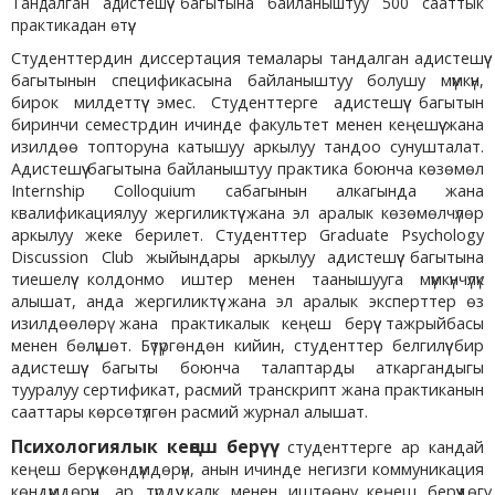
Тандалган адистешүү багытына байланыштуу 500 сааттык
практикадан өтүү.
Студенттердин диссертация темалары тандалган адистешүү
багытынын спецификасына байланыштуу болушу мүмкүн,
бирок милдеттүү эмес. Студенттерге адистешүү багытын
биринчи семестрдин ичинде факультет менен кеңешүү жана
изилдөө топторуна катышуу аркылуу тандоо сунушталат.
Адистешүү багытына байланыштуу практика боюнча көзөмөл
Internship Colloquium сабагынын алкагында жана
квалификациялуу жергиликтүү жана эл аралык көзөмөлчүлөр
аркылуу жеке берилет. Студенттер Graduate Psychology
Discussion Club жыйындары аркылуу адистешүү багытына
тиешелүү колдонмо иштер менен таанышууга мүмкүнчүлүк
алышат, анда жергиликтүү жана эл аралык эксперттер өз
изилдөөлөрү жана практикалык кеңеш берүү тажрыйбасы
менен бөлүшөт. Бүтүргөндөн кийин, студенттер белгилүү бир
адистешүү багыты боюнча талаптарды аткаргандыгы
тууралуу сертификат, расмий транскрипт жана практиканын
сааттары көрсөтүлгөн расмий журнал алышат.
Психологиялык кеңеш берүү
студенттерге ар кандай
кеңеш берүү көндүмдөрүн, анын ичинде негизги коммуникация
көндүмдөрүн, ар түрдүү калк менен иштөөнү, кеңеш берүүдөгү