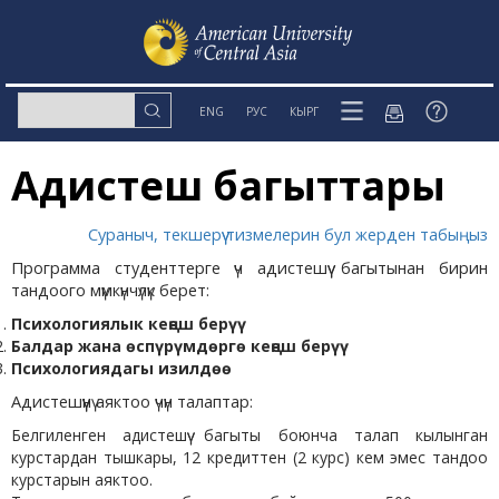
ENG
РУС
КЫРГ
Адистешүү багыттары
Сураныч, текшерүү тизмелерин бул жерден табыңыз
Программа студенттерге үч адистешүү багытынан бирин
тандоого мүмкүнчүлүк берет:
Психологиялык кеңеш берүү
Балдар жана өспүрүмдөргө кеңеш берүү
Психологиядагы изилдөө
Адистешүүнү аяктоо үчүн талаптар:
Белгиленген адистешүү багыты боюнча талап кылынган
курстардан тышкары, 12 кредиттен (2 курс) кем эмес тандоо
курстарын аяктоо.