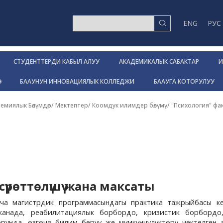
ENG
РУС
СТУДЕНТТЕРДИ КАБЫЛ АЛУУ
АКАДЕМИКАЛЫК САБАКТАР
И
Р
БААУНУН ИННОВАЦИЯЛЫК КОЛЛЕДЖИ
БААУГА КОТОРУЛУУ
емиялык Бөлүмдөр/ Мектептер
/
Коомдук илимдер бөлүмү
/
"Психология" фа
үрөттөлүшү жана максаты
ча магистрдик программасындагы практика тажрыйбасы ке
канада, реабилитациялык борбордо, кризистик борбордо
рунда, өзгөчө билим берүү же мүмкүнчүлүктөрү чектелген 