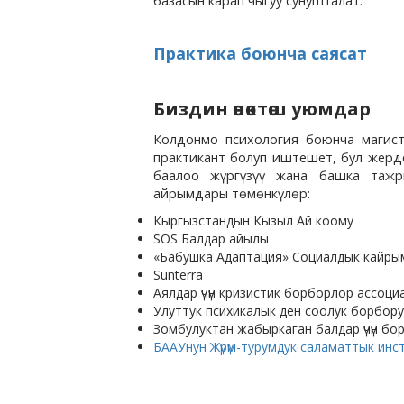
базасын карап чыгуу сунушталат.
Практика боюнча саясат
Биздин өнөктөш уюмдар
Колдонмо психология боюнча магис
практикант болуп иштешет, бул жерд
баалоо жүргүзүү жана башка тажр
айрымдары төмөнкүлөр:
Кыргызстандын Кызыл Ай коому
SOS Балдар айылы
«Бабушка Адаптация» Социалдык кайры
Sunterra
Аялдар үчүн кризистик борборлор ассоц
Улуттук психикалык ден соолук борбору
Зомбулуктан жабыркаган балдар үчүн бо
БААУнун Жүрүм-турумдук саламаттык инс