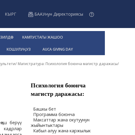
КЫРГ
БААУнун Директориясы
ЗИЛДӨӨ
КАМПУСТАГЫ ЖАШОО
КОШУЛУҢУЗ
AUCA GIVING DAY
культети
/
Магистратура: Психология боюнча магистр даражасы
/
Психология боюнча
магистр даражасы:
Башкы бет
Программа боюнча
Максаттар жана окутуунун
ңеш берүү
жыйынтыктары
, кадрлар
Кабыл алуу жана каржылык
адамдарга