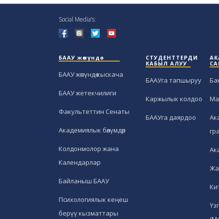
Social Media’s:
БААУ жөнүндө
СТУДЕНТТЕРДИ
АК
КАБЫЛ АЛУУ
СА
БААУ жөнүндө кыскача
БААУга тапшыруу
Ба
БААУ жетекчилиги
Каржылык колдоо
Ма
Факультеттин Сенаты
БААУга даярдоо
Ак
Академиялык бөлүмдөр
гр
Колдонмолор жана
Ак
Календарлар
Жа
Байланыш БААУ
Ки
Психологиялык кеңеш
Үз
берүү кызматтары