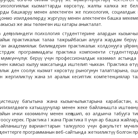
сихологиялык кызматтарды көрсөтүү, жалпы калкка же бел
арды башкаруу менен алектенген же психология, социалдык
донмо изилдөөлөрдү жүргүзүү менен алектенген башка мекем
 акысыз же акы төлөнгөн иш катары аныкталат.
 деңгээлиндеги психология студенттерине алардын кызыкчы
айык практикалык талаа тажрыйбасын алууга жардам берүү.
ган академиялык билимдерин практикалык колдонууга үйрөнү
стрдик программадагы практика компоненти студенттер
 мүмкүнчүлүк берүү үчүн профессионалдык көзөмөл астында
нен камсыз кылуу максатында иштелип чыккан. Практика өтү
лык ден соолук кызмат көрсөтүү рыногунун талаптарына, ош
чүн жергиликтүү жана эл аралык кесиптик компетенциялар т
дистешүү багытына жана кызыкчылыктарына карабастан, к
ри/изилдөөгө катышуучулар менен жеке байланышта иштөөн
жайын ички көзөмөлчү менен кеңешип, өз алдынча табууга т
осу керек. Практика I жана Практика II үчүн ар башка жайла
байланыштуу варианттарын талкуулоо үчүн факультет мүчөл
уденттерге программанын веб-сайтында жеткиликтүү болгон п