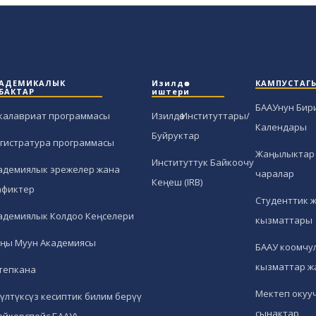
АДЕМИКАЛЫК
Изилдөө
КАМПУСТАГ
БАКТАР
иштери
БААУнун Бир
калавриат программасы
Изилдөө Институттары/
Календары
Буйруктар
гистратура программасы
Жаңылыктар 
Институттук Байкоочу
адемиялык эрежелер жана
чаралар
Кеңеш (IRB)
афиктер
Студенттик 
адемиялык Колдоо Кеңселери
кызматтары
ңы Муун Академиясы
БААУ коомчул
кызматтар ж
тепкана
Мектеп окуу
гүлтүксүз кесиптик билим берүү
сынактар