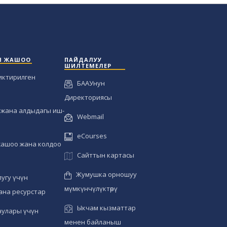
Ы ЖАШОО
ПАЙДАЛУУ
ШИЛТЕМЕЛЕР
иктирилген
БААУнун
Директориясы
жана алдыдагы иш-
Webmail
eCourses
жашоо жана колдоо
Сайттын картасы
Жумушка орношуу
угу үчүн
мүмкүнчүлүктөрү
ана ресурстар
Ыкчам кызматтар
чулары үчүн
менен байланыш