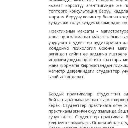
кызмат көрсөтүү агенттигинде же п
топторго консультация берүү, кадрл
жардам берүүчү кесиптер боюнча кол
күндүк же толук күндүк көзөмөлдөнгөн
Практиканын максаты – магистратура
жана программанын максаттарына ыл
учурунда студенттер аудиторияда ал
Колдонмо психология боюнча маги
алгандан кийин өз алдынча иштөөгө
индивидуалдык практика сааттары ме
жана форматы Кыргызстандын психика
магистр деңгээлиндеги студенттер ү
ылайык тандалат.
Бардык практикалар, студенттин а
бейтаптар/компаниянын кызматкерле
керек. Студенттер практикага өтүү 
практиканы экинчи окуу жылында башто
сунушталат. Студенттер практикага 
кеңешүүгө чакырылат. Ошондой эле ст