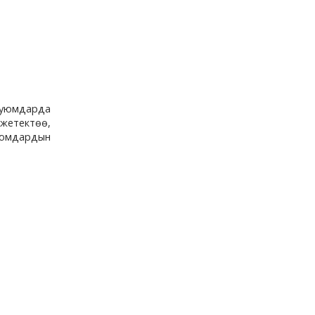
 уюмдарда
 жетектөө,
уюмдардын