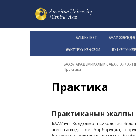
БАШКЫ БЕТ
БААУ ЖӨНҮНДӨ
ӨНҮКТҮРҮҮ КЕҢСЕСИ
БҮТҮРҮҮЧҮЛӨ
БААУ
/
АКАДЕМИКАЛЫК САБАКТАР
/
Акад
Практика
Практика
Практиканын жалпы с
БААУнун Колдонмо психология боюн
агенттигинде же борборунда, оору
бөлүмүндө, мектепте, изилдөө борбо