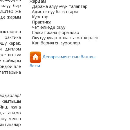
жардам
гилүү бир
Даража алуу үчүн талаптар
 иштер же
Адистешүү багыттары
Курстар
еде жарым
Практика
Чет өлкөдө окуу
лыктарына
Саясат жана формалар
 Практика
Окутуучулар жана кызматкерлер
Көп берилген суроолор
шү керек.
ди диплом
 жетиштүү
Департаменттин башкы
ү жайлары
бети
ондой эле
алаптарына
ардарлар/
ү камтышы
ийиш жана
рды тандоо
өрү менен
рактикалар