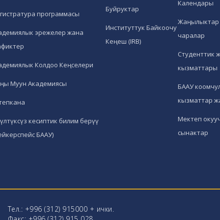
Календары
Буйруктар
гистратура программасы
Жаңылыктар 
Институттук Байкоочу
адемиялык эрежелер жана
чаралар
Кеңеш (IRB)
афиктер
Студенттик 
адемиялык Колдоо Кеңселери
кызматтары
ңы Муун Академиясы
БААУ коомчул
кызматтар ж
тепкана
Мектеп окуу
гүлтүксүз кесиптик билим берүү
сынактар
ейкерспейс БААУ)
Тел.: +996 (312) 915000 + ички.
Факс: +996 (312) 915 028