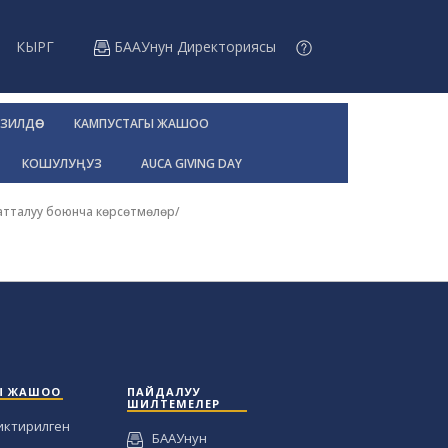
КЫРГ
БААУнун Директориясы
ЗИЛДӨӨ
КАМПУСТАГЫ ЖАШОО
КОШУЛУҢУЗ
AUCA GIVING DAY
катталуу боюнча көрсөтмөлөр
/
Ы ЖАШОО
ПАЙДАЛУУ
ШИЛТЕМЕЛЕР
иктирилген
БААУнун