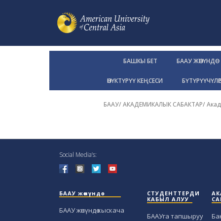
БАШКЫ БЕТ
БААУ ЖӨНҮНДӨ
ӨНҮКТҮРҮҮ КЕҢСЕСИ
БҮТҮРҮҮЧҮЛӨ
БААУ
/
АКАДЕМИКАЛЫК САБАКТАР
/
Ака
Social Media’s:
БААУ жөнүндө
СТУДЕНТТЕРДИ
АК
КАБЫЛ АЛУУ
СА
БААУ жөнүндө кыскача
БААУга тапшыруу
Ба