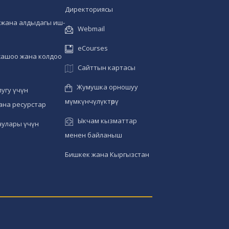
Директориясы
жана алдыдагы иш-
Webmail
eCourses
жашоо жана колдоо
Сайттын картасы
Жумушка орношуу
угу үчүн
мүмкүнчүлүктөрү
ана ресурстар
Ыкчам кызматтар
чулары үчүн
менен байланыш
Бишкек жана Кыргызстан