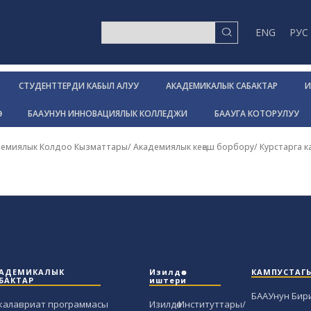
ENG
РУС
СТУДЕНТТЕРДИ КАБЫЛ АЛУУ
АКАДЕМИКАЛЫК САБАКТАР
И
Р
БААУНУН ИННОВАЦИЯЛЫК КОЛЛЕДЖИ
БААУГА КОТОРУЛУУ
демиялык Колдоо Кызматтары
/
Академиялык кеңеш борбору
/
Курстарга 
АДЕМИКАЛЫК
Изилдөө
КАМПУСТАГ
БАКТАР
иштери
БААУнун Бир
калавриат программасы
Изилдөө Институттары/