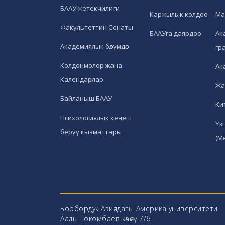
БААУ жетекчилиги
Каржылык колдоо
Ма
Факультеттин Сенаты
БААУга даярдоо
Ак
Академиялык бөлүмдөр
гр
Колдонмолор жана
Ак
Календарлар
Жа
Байланыш БААУ
Ки
Психологиялык кеңеш
Үз
берүү кызматтары
(М
Борбордук Азиядагы Америка университети
Аалы Токомбаев көчөсү 7/6