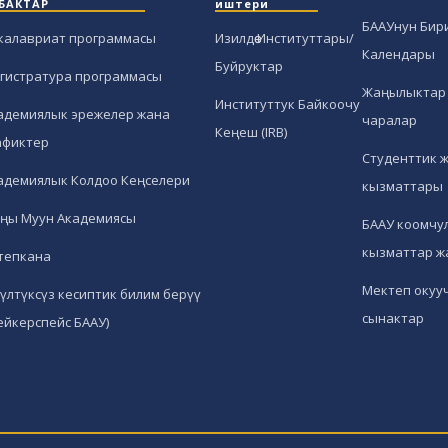
БАКТАР
иштери
БААУнун Бир
калавриат программасы
Изилдөө Институттары/
Календары
Буйруктар
гистратура программасы
Жаңылыктар 
Институттук Байкоочу
адемиялык эрежелер жана
чаралар
Кеңеш (IRB)
афиктер
Студенттик 
адемиялык Колдоо Кеңселери
кызматтары
ңы Муун Академиясы
БААУ коомчул
кызматтар ж
тепкана
Мектеп окуу
гүлтүксүз кесиптик билим берүү
сынактар
ейкерспейс БААУ)