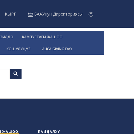
КЫРГ
БААУнун Директориясы
ЗИЛДӨӨ
КАМПУСТАГЫ ЖАШОО
КОШУЛУҢУЗ
AUCA GIVING DAY
Ы ЖАШОО
ПАЙДАЛУУ