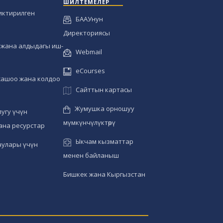
ШИЛТЕМЕЛЕР
иктирилген
БААУнун
Директориясы
жана алдыдагы иш-
Webmail
eCourses
жашоо жана колдоо
Сайттын картасы
Жумушка орношуу
угу үчүн
мүмкүнчүлүктөрү
ана ресурстар
Ыкчам кызматтар
чулары үчүн
менен байланыш
Бишкек жана Кыргызстан