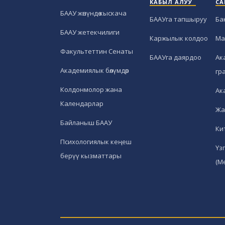
КАБЫЛ АЛУУ
СА
БААУ жөнүндө кыскача
БААУга тапшыруу
Ба
БААУ жетекчилиги
Каржылык колдоо
Ма
Факультеттин Сенаты
БААУга даярдоо
Ак
Академиялык бөлүмдөр
гр
Колдонмолор жана
Ак
Календарлар
Жа
Байланыш БААУ
Ки
Психологиялык кеңеш
Үз
берүү кызматтары
(М