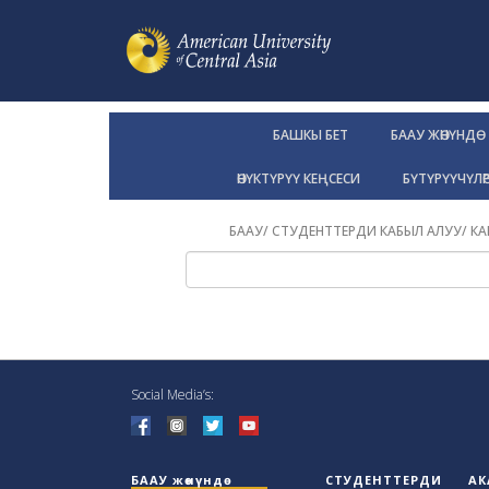
БАШКЫ БЕТ
БААУ ЖӨНҮНДӨ
ӨНҮКТҮРҮҮ КЕҢСЕСИ
БҮТҮРҮҮЧҮЛӨ
БААУ
/
СТУДЕНТТЕРДИ КАБЫЛ АЛУУ
/
КА
Social Media’s:
БААУ жөнүндө
СТУДЕНТТЕРДИ
АК