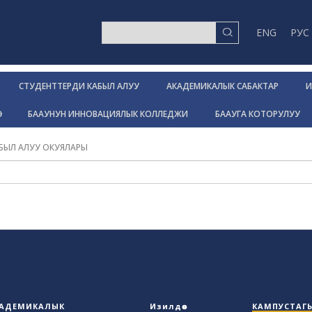
ENG
РУС
СТУДЕНТТЕРДИ КАБЫЛ АЛУУ
АКАДЕМИКАЛЫК САБАКТАР
И
Р
БААУНУН ИННОВАЦИЯЛЫК КОЛЛЕДЖИ
БААУГА КОТОРУЛУУ
БЫЛ АЛУУ ОКУЯЛАРЫ
АДЕМИКАЛЫК
Изилдөө
КАМПУСТАГ