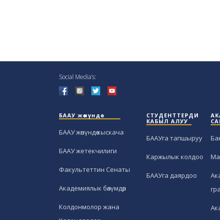
Social Media’s:
БААУ жөнүндө
СТУДЕНТТЕРДИ
АК
КАБЫЛ АЛУУ
СА
БААУ жөнүндө кыскача
БААУга тапшыруу
Ба
БААУ жетекчилиги
Каржылык колдоо
Ма
Факультеттин Сенаты
БААУга даярдоо
Ак
Академиялык бөлүмдөр
гр
Колдонмолор жана
Ак