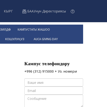
КЫРГ
БААУнун Директориясы
ЗИЛДӨӨ
КАМПУСТАГЫ ЖАШОО
КОШУЛУҢУЗ
AUCA GIVING DAY
Кампус телефондору
+996 (312) 915000 + Уз. номери