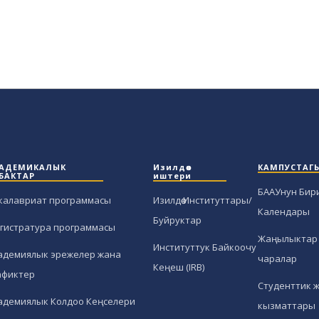
АДЕМИКАЛЫК
Изилдөө
КАМПУСТАГ
БАКТАР
иштери
БААУнун Бир
калавриат программасы
Изилдөө Институттары/
Календары
Буйруктар
гистратура программасы
Жаңылыктар 
Институттук Байкоочу
адемиялык эрежелер жана
чаралар
Кеңеш (IRB)
афиктер
Студенттик 
адемиялык Колдоо Кеңселери
кызматтары