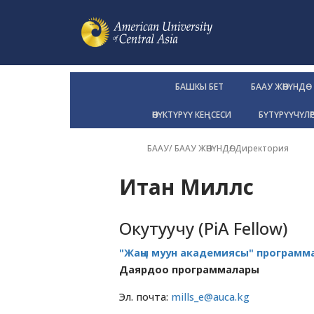
БАШКЫ БЕТ
БААУ ЖӨНҮНДӨ
ӨНҮКТҮРҮҮ КЕҢСЕСИ
БҮТҮРҮҮЧҮЛӨ
БААУ
/
БААУ ЖӨНҮНДӨ
/
Директория
Итан Миллс
Окутуучу (PiA Fellow)
"Жаңы муун академиясы" программ
Даярдоо программалары
Эл. почта:
mills_e@auca.kg