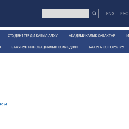
ENG
РУС
СТУДЕНТТЕРДИ КАБЫЛ АЛУУ
АКАДЕМИКАЛЫК САБАКТАР
И
Р
БААУНУН ИННОВАЦИЯЛЫК КОЛЛЕДЖИ
БААУГА КОТОРУЛУУ
асы