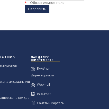
*
-
Обязательное поле
Отправить
Ы ЖАШОО
ПАЙДАЛУУ
ШИЛТЕМЕЛЕР
иктирилген
БААУнун
Директориясы
жана алдыдагы иш-
Webmail
eCourses
жашоо жана колдоо
Сайттын картасы