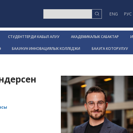
ENG
РУС
СТУДЕНТТЕРДИ КАБЫЛ АЛУУ
АКАДЕМИКАЛЫК САБАКТАР
И
Р
БААУНУН ИННОВАЦИЯЛЫК КОЛЛЕДЖИ
БААУГА КОТОРУЛУУ
ндерсен
асы