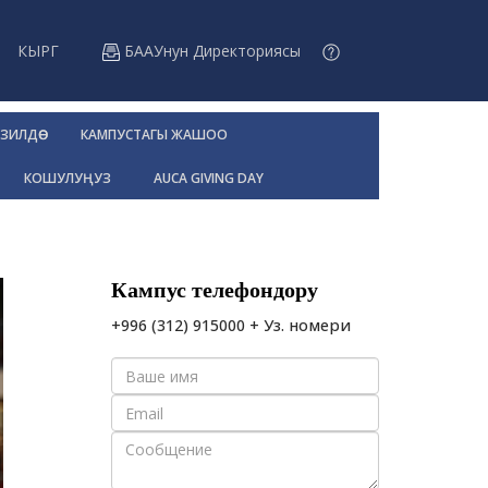
КЫРГ
БААУнун Директориясы
ЗИЛДӨӨ
КАМПУСТАГЫ ЖАШОО
КОШУЛУҢУЗ
AUCA GIVING DAY
Кампус телефондору
+996 (312) 915000 + Уз. номери