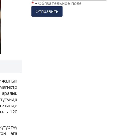
*
-
Обязательное поле
Отправить
иясынын
 магистр
 аралык
тутунда
тетинде
жылы 120
жүгүртүү
гон ага