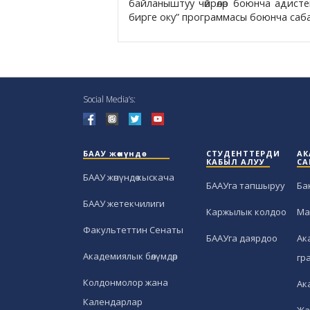
байланыштуу чөйрөлөр боюнча адист
бирге оку” программасы боюнча саба
Social Media’s:
БААУ жөнүндө
СТУДЕНТТЕРДИ
АК
КАБЫЛ АЛУУ
СА
БААУ жөнүндө кыскача
БААУга тапшыруу
Ба
БААУ жетекчилиги
Каржылык колдоо
Ма
Факультеттин Сенаты
БААУга даярдоо
Ак
Академиялык бөлүмдөр
гр
Колдонмолор жана
Ак
Календарлар
Жа