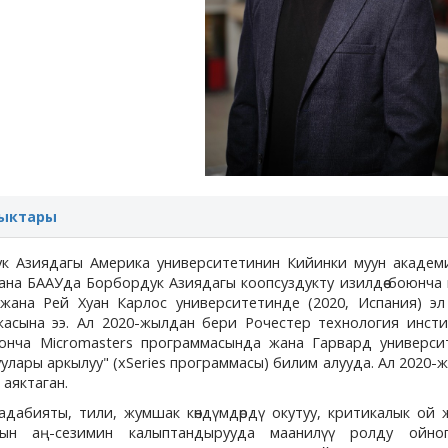
ыктары
к Азиядагы Америка университетинин Кийинки муун академ
ана БААУда Борбордук Азиядагы коопсуздукту изилдөө боюнча
жана Рей Хуан Карлос университетинде (2020, Испания) эл
асына ээ. Ал 2020-жылдан бери Рочестер технология инсти
юнча Micromasters программасында жана Гарвард универси
уулары аркылуу" (xSeries программасы) билим алууда. Ал 2020-
 аяктаган.
дабияты, тили, жумшак көндүмдөрдү окутуу, критикалык ой 
дын аң-сезимин калыптандырууда маанилүү ролду ойно