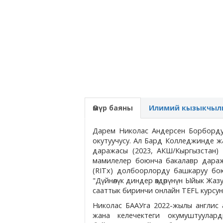
Өмүр баяны
Илимий кызыкчыл
Дарем Николас Андерсен Борборду
окутуучусу. Ал Бард Колледжинде ж
даражасы (2023, АКШ/Кыргызстан) 
мамилелер боюнча бакалавр дараж
(RITx) долбоорлорду башкаруу бо
"Дүйнөлүк диндер өздөрүнүн Ыйык Жаз
сааттык биринчи онлайн TEFL курсун
Николас БААУга 2022-жылы англис а
жана келечектеги окумуштуулар