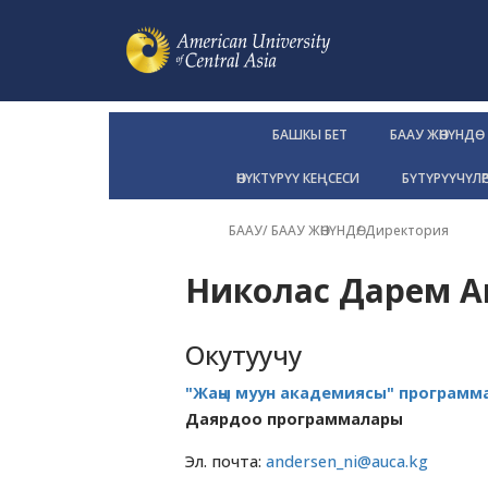
БАШКЫ БЕТ
БААУ ЖӨНҮНДӨ
ӨНҮКТҮРҮҮ КЕҢСЕСИ
БҮТҮРҮҮЧҮЛӨ
БААУ
/
БААУ ЖӨНҮНДӨ
/
Директория
Николас Дарем А
Окутуучу
"Жаңы муун академиясы" программ
Даярдоо программалары
Эл. почта:
andersen_ni@auca.kg