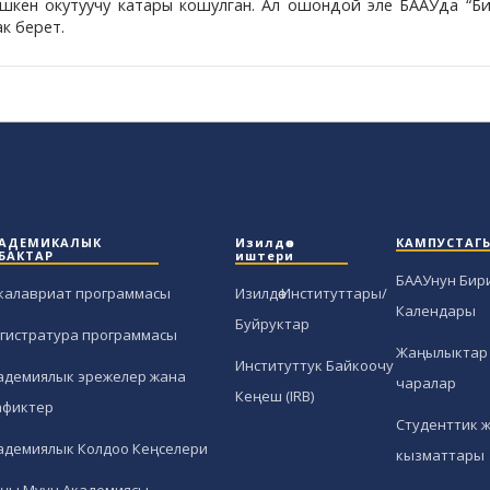
ешкен окутуучу катары кошулган. Ал ошондой эле БААУда “Б
к берет.
АДЕМИКАЛЫК
Изилдөө
КАМПУСТАГ
БАКТАР
иштери
БААУнун Бир
калавриат программасы
Изилдөө Институттары/
Календары
Буйруктар
гистратура программасы
Жаңылыктар 
Институттук Байкоочу
адемиялык эрежелер жана
чаралар
Кеңеш (IRB)
афиктер
Студенттик 
адемиялык Колдоо Кеңселери
кызматтары
ңы Муун Академиясы