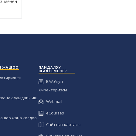
из менен
Ы ЖАШОО
ПАЙДАЛУУ
ШИЛТЕМЕЛЕР
иктирилген
БААУнун
Директориясы
жана алдыдагы иш-
Webmail
eCourses
жашоо жана колдоо
Сайттын картасы
Жумушка орношуу