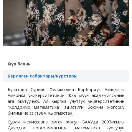
Өмүр баяны
Берилген сабактары/курстары
Булатова Сурейя Феликсовна Борбордук Азиядагы
Америка университетинин Жаңы муун академиясынын
ага окутуучусу. Ал Кыргыз улуттук университетинин
“Колдонмо математика” адистиги боюнча жогорку
билимине ээ (1984, Кыргызстан).
Сурая Феликсовна эмгек жолун БААУда 2007-жылы
Даярдоо программасында математика курсунун