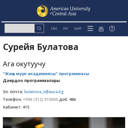
ENG
РУС
КЫРГ
Сурейя Булатова
Ага окутуучу
"Жаңы муун академиясы" программасы
Даярдоо программалары
Эл. почта:
bulatova_s@auca.kg
Телефон:
+996 (312) 915000
доб. 486
Кабинет: 415