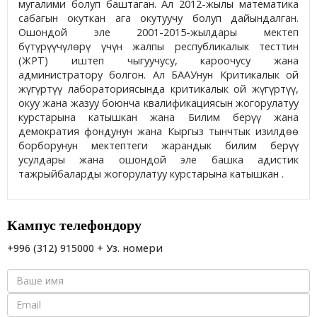
мугалими болуп баштаган. Ал 2012-жылы математика
сабагын окуткан ага окутуучу болуп дайындалган.
Ошондой эле 2001-2015-жылдары мектеп
бүтүрүүчүлөрү үчүн жалпы республикалык тесттин
(ЖРТ) иштеп чыгуучусу, кароочусу жана
администратору болгон. Ал БААУнун Критикалык ой
жүгүртүү лабораториясында критикалык ой жүгүртүү,
окуу жана жазуу боюнча квалификациясын жогорулатуу
курстарына катышкан жана Билим берүү жана
демократия фондунун жана Кыргыз тынчтык изилдөө
борборунун мектептеги жарандык билим берүү
усулдары жана ошондой эле башка адистик
тажрыйбаларды жогорулатуу курстарына катышкан .
Кампус телефондору
+996 (312) 915000 + Уз. номери