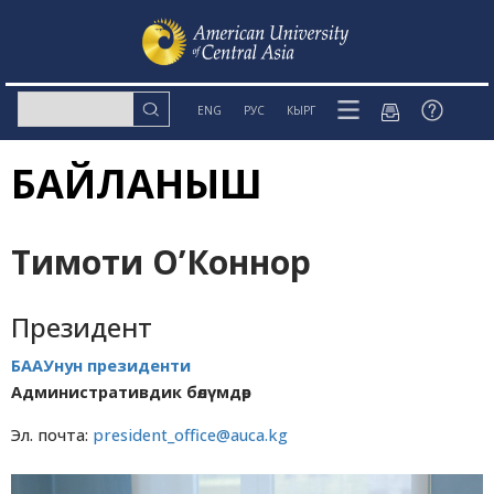
ENG
РУС
КЫРГ
БАЙЛАНЫШ
Тимоти О’Коннор
Президент
БААУнун президенти
Административдик бөлүмдөр
Эл. почта:
president_office@auca.kg