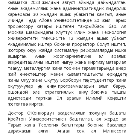
кызматка 2023-жылдын август айында дайындалган.
Анын академиялык жана административдик лидерлик
карьерасы 30 жылдан ашык убакытты камтып, анын
ичинде Түндүк Айова Университетинде 20 жыл Тарых
профессору катары иштеген тажрыйбасы бар. Ал
Москва шаарындагы Улуттук Илим жана Технология
Университети "МИСиС"те 12 жылдан ашык убакыт
Академиялык иштер боюнча проректор болуп иштеп,
жогорку окуу жайда системалуу реформаларды ишке
ашырган. Анын жоопкерчилигине эл аралык
аккредитацияны иштеп чыгуу жана киргизүү, материал
таануу, металлургия жана тоо-кен тармактарында өнөр
жай өнөктөштөр менен кызматташтыкты өркүндөтүү,
жаңы Окуу жана Окутуу Борборун түзүү, студенттер жана
окутуучулар үчүн өнүгүү программаларын алып баруу,
ошондой эле стратегиялык өнүгүү боюнча тышкы
адистерди тарткан Эл аралык Илимий Кеңешти
жетектөө кирген.
Доктор О’Коннордун академиялык жолунун башаты
Крейтон Университетинен башталган, ал жерде ал
Тарых жана Теология багыттары боюнча бакалавр
даражасын алган. Андан соң ал Миннесота