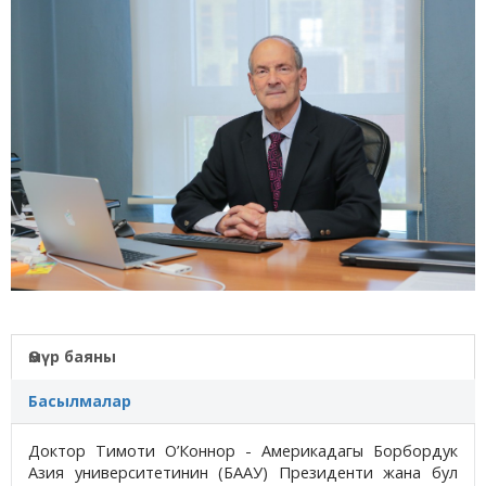
Өмүр баяны
Басылмалар
Доктор Тимоти О’Коннор - Америкадагы Борбордук
Азия университетинин (БААУ) Президенти жана бул