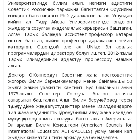
Университетинде билим алып, негизги адистиги
Советтик Россиянын тарыхына багытталган Орусияны
изилдөө багытындагы PhD даражасын алган. Ушундан
кийин ал Түндүк Айова Университетинде ондогон
жылдарга созулган академиялык карьерасын баштаган.
Алгач Тарых бөлүмүндө ассистент-профессор катары
иштеп баштап, кийин профессор даражасына чейин
көтөрүлгөн. Ошондой эле ал UNIде Эл аралык
программалардын директору болуп иштеп, 2012-жылы
Тарых илимдеринин ардактуу профессору наамын
алган.
Доктор О’Коннордун Советтик жана постсоветтик
жогорку билим берүү мекемелери менен байланышы 50
жылга жакын убакытты камтыйт. Бул байланыш анын
1975-жылы Советтер Союзуна болгон алгачкы
сапарынан башталган. Анын билим берүү чөйрөсүн терең
түшүнүүсү, дүйнө жүзүндөгү студенттер менен изилдөөчүлөргө
тил жана маданиятты үйрөнүү, билим алуу жана изилдөө
мүмкүнчүлүктөрүн камсыз кылууга багытталган Америкалык
Эл аралык Билим Кеңештери (American Councils for
International Education: ACTR/ACCELS) уюму менен көп
жылдык кызматташтыгы аркылуу да бекемделген.