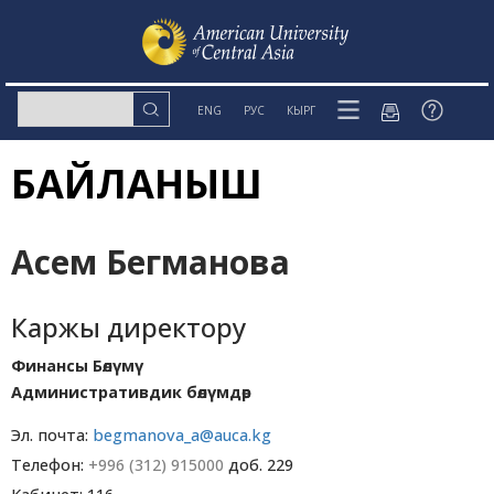
ENG
РУС
КЫРГ
БАЙЛАНЫШ
Асем Бегманова
Каржы директору
Финансы Бөлүмү
Административдик бөлүмдөр
Эл. почта:
begmanova_a@auca.kg
Телефон:
+996 (312) 915000
доб. 229