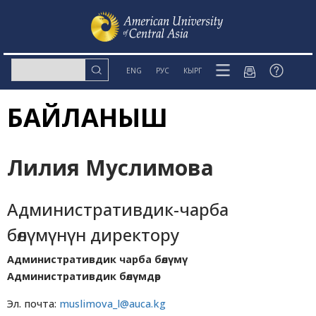
ENG
РУС
КЫРГ
БАЙЛАНЫШ
Лилия Муслимова
Административдик-чарба
бөлүмүнүн директору
Административдик чарба бөлүмү
Административдик бөлүмдөр
Эл. почта:
muslimova_l@auca.kg