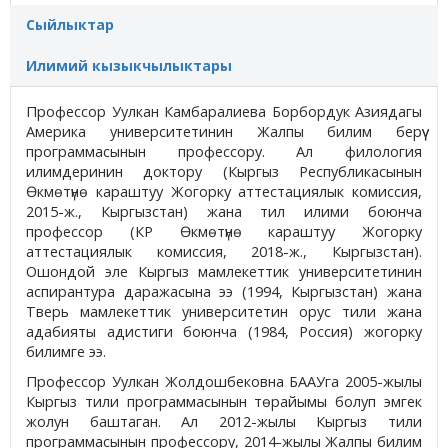
Сыйлыктар
Илимий кызыкчылыктары
Профессор Уулкан Камбаралиева Борбордук Азиядагы
Америка университетинин Жалпы билим берүү
программасынын профессору. Ал филология
илимдеринин доктору (Кыргыз Республикасынын
Өкмөтүнө караштуу Жогорку аттестациялык комиссия,
2015-ж., Кыргызстан) жана тил илими боюнча
профессор (КР Өкмөтүнө караштуу Жогорку
аттестациялык комиссия, 2018-ж., Кыргызстан).
Ошондой эле Кыргыз мамлекеттик университетинин
аспирантура даражасына ээ (1994, Кыргызстан) жана
Тверь мамлекеттик университетин орус тили жана
адабияты адистиги боюнча (1984, Россия) жогорку
билимге ээ.
Профессор Уулкан Жолдошбековна БААУга 2005-жылы
Кыргыз тили программасынын төрайымы болуп эмгек
жолун баштаган. Ал 2012-жылы Кыргыз тили
программасынын профессору, 2014-жылы Жалпы билим