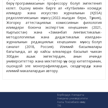
берүү программасынын профессору болуп эмгектенип
келет. Ошону менен бирге ал «КутБилим» коомдук
илимдер жана искусство журналынын (KJSSA)
редколлегиясынын мүчөсү (2022-жылдан бери, Түркия),
Жогорку аттестациялык комиссиянын филология
илимдери боюнча эксперттик кеңешинин (2021,
Кыргызстан) жана «Заманбап лингвистикалык-
методологиялык жана дидактикалык изилдөө»
журналынын редакциялык кеңешинин мүчөсү болуп
саналат (2018, Россия). Илимий басылмалары
багытында, ал ар кайсы өлкөлөрдө басылып чыккан
300дөн ашык эмгектердин, анын ичинде
университеттер жана мектептер үчүн окуу китептеринин,
ошондой эле монографиялардын, сөздүктөрдүн жана
илимий макалалардын автору.
Борбордук Азиядагы
Америка университети
Аалы Токомбаев көчөсү
7/6