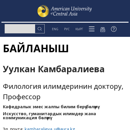
ENG
РУС
КЫРГ
БАЙЛАНЫШ
Уулкан Камбаралиева
Филология илимдеринин доктору,
Профессор
Кафедралык эмес жалпы билим берүү бөлүмү
Искусство, гуманитардык илимдер жана
коммуникация бөлүмү
Эл. почта:
kambaralieva_u@auca.kg