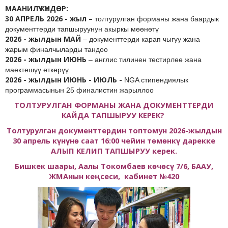
МААНИЛҮҮ КҮНДӨР:
30 АПРЕЛЬ 2026 - жыл –
толтурулган форманы жана баардык
документтерди тапшыруунун акыркы мөөнөтү
2026 - жылдын МАЙ
– документтерди карап чыгуу жана
жарым финалчыларды тандоо
2026 - жылдын ИЮНЬ
– англис тилинен тестирлөө жана
маектешүү өткөрүү.
2026 - жылдын ИЮНЬ - ИЮЛЬ -
NGA стипендиялык
программасынын 25 финалистин жарыялоо
ТОЛТУРУЛГАН ФОРМАНЫ ЖАНА ДОКУМЕНТТЕРДИ
КАЙДА ТАПШЫРУУ КЕРЕК?
Толтурулган документтердин топтомун 2026-жылдын
30 апрель күнүнө саат 16:00 чейин төмөнкү дарекке
АЛЫП КЕЛИП ТАПШЫРУУ керек.
Бишкек шаары, Аалы Токомбаев көчөсү 7/6, БААУ,
ЖМАнын кеңсеси, кабинет №420