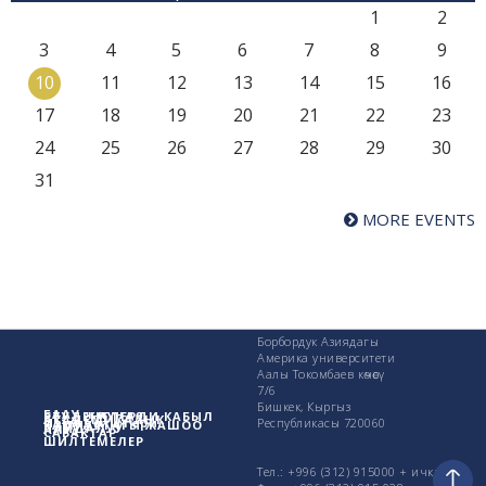
1
2
3
4
5
6
7
8
9
10
11
12
13
14
15
16
17
18
19
20
21
22
23
24
25
26
27
28
29
30
31
MORE EVENTS
Борбордук Азиядагы
Америка университети
Аалы Токомбаев көчөсү
7/6
Бишкек, Кыргыз
БААУ жөнүндө
СТУДЕНТТЕРДИ КАБЫЛ
АКАДЕМИКАЛЫК
Изилдөө иштери
Республикасы 720060
КАМПУСТАГЫ ЖАШОО
ПАЙДАЛУУ
АЛУУ
САБАКТАР
ШИЛТЕМЕЛЕР
Тел.: +996 (312) 915000 + ички.