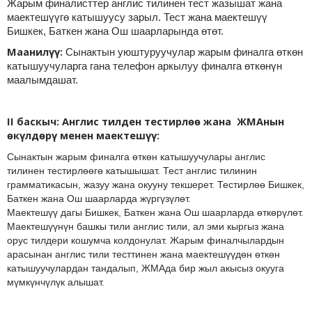
Жарым финалисттер англис тилинен тест жазышат жана
маектешүүгө катышуусу зарыл. Тест жана маектешүү
Бишкек, Баткен жана Ош шаарларында өтөт.
Маанилүү:
Сынактын уюштуруучулар жарым финалга өткөн
катышуучуларга гана телефон аркылуу финалга өткөнүн
маалымдашат.
II баскыч: Англис тилден тестирлөө жана ЖМАнын
өкүлдөрү менен маектешүү:
Сынактын жарым финалга өткөн катышуучулары англис
тилинен тестирлөөгө катышышат. Тест англис тилинин
грамматикасын, жазуу жана окууну текшерет. Тестирлөө Бишкек,
Баткен жана Ош шаарларда жүргүзүлөт.
Маектешүү дагы Бишкек, Баткен жана Ош шаарларда өткөрүлөт.
Маектешүүнүн башкы тили англис тили, ал эми кыргыз жана
орус тилдери кошумча колдонулат. Жарым финалчылардын
арасынан англис тили тесттинен жана маектешүүдөн өткөн
катышуучулардан тандалып, ЖМАда бир жыл акысыз окууга
мүмкүнчүлүк алышат.