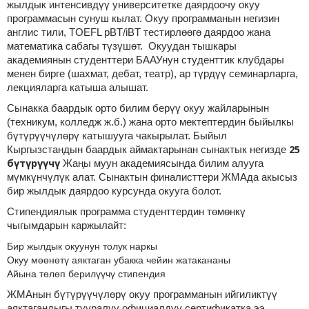
жылдык интенсивдүү университетке даярдоочу окуу
программасын сунуш кылат. Окуу программанын негизин
англис тили, TOEFL pBT/iBT тестирлөөгө даярдоо жана
математика сабагы түзүшөт. Окуудан тышкары
академиянын студенттери БААУнун студенттик клубдары
менен бирге (шахмат, дебат, театр), ар түрдүү семинарларга,
лекцияларга катыша алышат.
Сынакка баардык орто билим берүү окуу жайларынын
(техникум, колледж ж.б.) жана орто мектептердин быйылкы
бүтүрүүчүлөрү катышууга чакырылат. Быйыл
25
Кыргызстандын баардык аймактарынан сынактык негизде
бүтүрүүчү
Жаңы муун академиясында билим алууга
мүмкүнчүлүк алат. Сынактын финалисттери ЖМАда акысыз
бир жылдык даярдоо курсунда окууга болот.
Стипендиялык программа студенттердин төмөнкү
чыгымдарын каржылайт:
Бир жылдык окуунун толук наркы
Окуу мөөнөтү аяктаган убакка чейин жатакананы
Айына төлөп берилүүчү стипендия
ЖМАнын бүтүрүүчүлөрү окуу программанын ийгиликтүү
аяктагандыгы тууралуу официалдуу сертификатка ээ