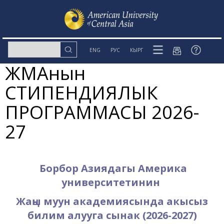
ENG
РУС
КЫРГ
ЖМАнын
СТИПЕНДИЯЛЫК
ПРОГРАММАСЫ 2026-
27
Борбор Азиядагы Америка
университетинин
Жаңы
м
уун
а
кадемиясын
да акысыз
билим алууга сынак (2026-2027)