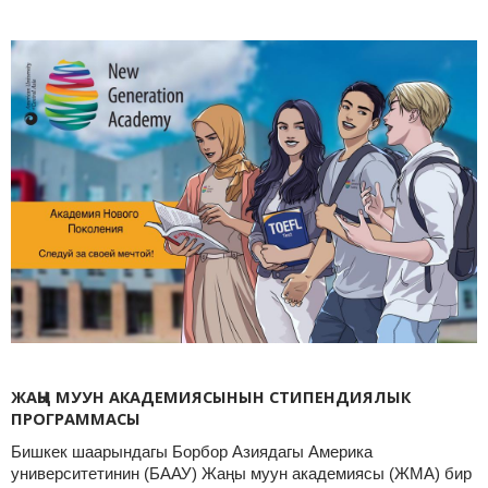
ЖАҢЫ МУУН АКАДЕМИЯСЫНЫН СТИПЕНДИЯЛЫК
ПРОГРАММАСЫ
Бишкек шаарындагы Борбор Азиядагы Америка
университетинин (БААУ) Жаңы муун академиясы (ЖМА) бир