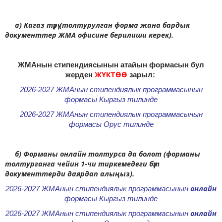
a) Кагаз түрү (толтурулган форма жана бардык
документтер ЖМА офисине берилиши керек).
ЖМАнын стипендиясынын атайын формасын бул
ЖҮКТӨӨ
жерден
зарыл:
2026-2027 ЖМАнын стипендиялык программасынын
формасы Кыргыз тилинде
2026-2027 ЖМАнын стипендиялык программасынын
формасы Орус тилинде
б) Форманы онлайн толтурса да болот (форманы
толтурганга чейин 1-чи тиркемедеги бүт
документтерди даярдап алыңыз).
онлайн
2026-2027 ЖМАнын стипендиялык программасынын
формасы Кыргыз тилинде
онлайн
2026-2027 ЖМАнын стипендиялык программасынын