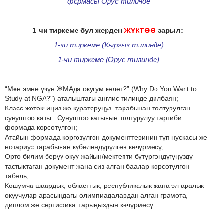
формасы Орус тилинде
ЖҮКТӨӨ
1-чи тиркеме бул жерден
зарыл:
1-чи тиркеме (Кыргыз тилинде)
1-чи тиркеме (Орус тилинде)
“Мен эмне үчүн ЖМАда окугум келет?” (
Why Do You Want to
Study at NGA?") аталыштагы англис тилинде дилбаян;
Класс жетекчиңиз же кураторуңуз тарабынан толтурулган
сунуштоо каты. Сунуштоо катынын толтурулуу тартиби
формада көрсөтүлгөн;
Атайын формада көргөзүлгөн документтеринин түп нускасы же
нотариус тарабынан күбөлөндүрүлгөн көчүрмөсү;
Орто билим берүү окуу жайын/мектепти бүтүргөндүгүңүздү
тастыктаган документ жана сиз алган баалар көрсөтүлгөн
табель;
Кошумча шаардык, областтык, республикалык жана эл аралык
окуучулар арасындагы олимпиадалардан алган грамота,
диплом же сертификаттарыңыздын көчүрмөсү.