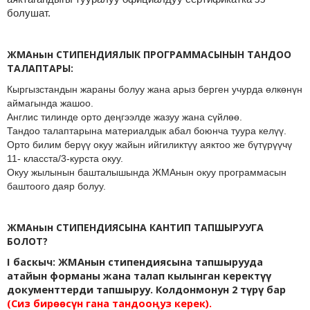
болушат.
ЖМА
нын СТИПЕНДИЯЛЫК ПРОГРАММАСЫНЫН ТАНДОО
ТАЛАПТАРЫ:
Кыргызстандын жараны болуу жана арыз берген учурда өлкөнүн
аймагында жашоо.
Англис тилинде орто деңгээлде жазуу жана сүйлөө.
Тандоо талаптарына материалдык абал боюнча туура келүү.
Орто билим берүү окуу жайын ийгиликтүү аяктоо же бүтүрүүчү
11- класста/3-курста окуу.
Окуу жылынын башталышында ЖМАнын окуу программасын
баштоого даяр болуу.
ЖМА
нын
СТИПЕНДИЯСЫНА КАНТИП ТАПШЫРУУГА
БОЛОТ?
I
б
аскыч:
ЖМАнын стипендиясына тапшырууда
атайын форманы жана талап кылынган керектүү
документтерди тапшыруу.
Колдонмонун 2 түрү бар
(Сиз бирөөсүн гана тандооңуз керек).