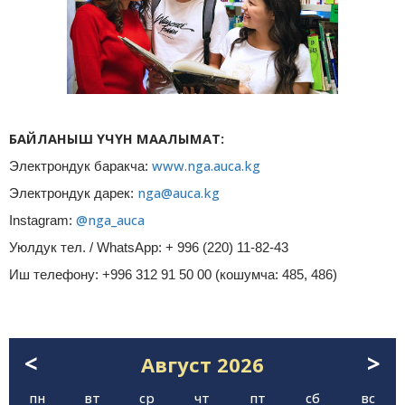
БАЙЛАНЫШ ҮЧҮН МААЛЫМАТ:
www.nga.auca.kg
Электрондук баракча:
nga@auca.kg
Электрондук дарек:
@nga_auca
Instagram:
Уюлдук тел. / WhatsApp: + 996 (220) 11-82-43
Иш телефону: +996 312 91 50 00 (кошумча: 485, 486)
<
>
Август
2026
пн
вт
ср
чт
пт
сб
вс