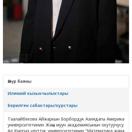
Өмүр баяны
Илимий кызыкчылыктары
Берилген сабактары/курстары
Таалайбекова Айжаркын Борбордук Азиядагы Америка
университетинин Жаңы муун академиясынын окутуучусу.
Ал Кыргыз улуттук университетинин “Математика жана