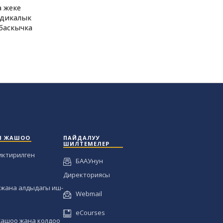
а жеке
идикалык
баскычка
Ы ЖАШОО
ПАЙДАЛУУ
ШИЛТЕМЕЛЕР
иктирилген
БААУнун
Директориясы
жана алдыдагы иш-
Webmail
eCourses
жашоо жана колдоо