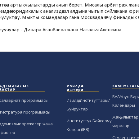
птөгөн артыкчылыктарды ачып берет. Мисалы арбитраж жан
дөө, юридикалык анализдөө, эл алдына чыгып сүйлөө жана юр
үлүктөрү. Мыкты командалар гана Москвада өтчү финалдык 
чулар - Динара Асанбаева жана Наталья Аленкина.
АДЕМИКАЛЫК
Изилдөө
КАМПУСТАГ
БАКТАР
иштери
БААУнун Бир
калавриат программасы
Изилдөө Институттары/
Календары
Буйруктар
гистратура программасы
Жаңылыктар 
Институттук Байкоочу
адемиялык эрежелер жана
чаралар
Кеңеш (IRB)
афиктер
Студенттик 