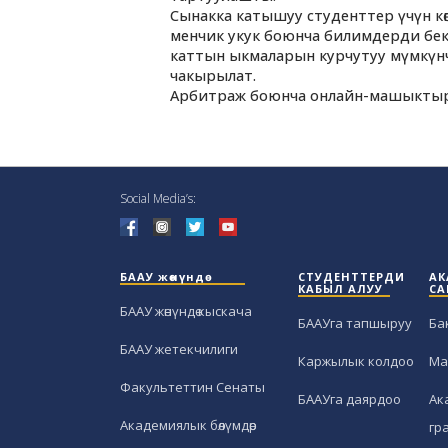
Сынакка катышуу студенттер үчүн кө
менчик укук боюнча билимдерди бекем
каттын ыкмаларын курчутуу мүмкүнч
чакырылат.
Арбитраж боюнча онлайн-машыктыруу
Social Media’s:
БААУ жөнүндө
СТУДЕНТТЕРДИ
АК
КАБЫЛ АЛУУ
СА
БААУ жөнүндө кыскача
БААУга тапшыруу
Ба
БААУ жетекчилиги
Каржылык колдоо
Ма
Факультеттин Сенаты
БААУга даярдоо
Ак
Академиялык бөлүмдөр
гр