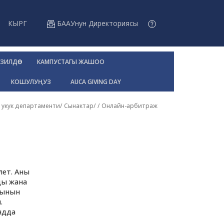
КЫРГ
БААУнун Директориясы
ЗИЛДӨӨ
КАМПУСТАГЫ ЖАШОО
КОШУЛУҢУЗ
AUCA GIVING DAY
 укук департаменти
/
Сынактар
/ /
Онлайн-арбитраж
ет. Аны
ды жана
асынын
.
ндда