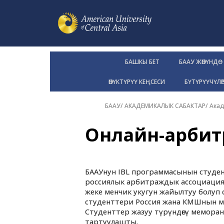
БАШКЫ БЕТ
БААУ ЖӨНҮНДӨ
ӨНҮКТҮРҮҮ КЕҢСЕСИ
БҮТҮРҮҮЧҮЛӨ
БААУ
/
АКАДЕМИКАЛЫК САБАКТАР
/
Акад
Онлайн-арби
БААУнун IBL программасынын студе
россиялык арбитраждык ассоциация 
жеке менчик укугун жайылтуу болуп 
студенттери Россия жана КМШнын 
Студенттер жазуу түрүндөгү мемора
тартуулашты.