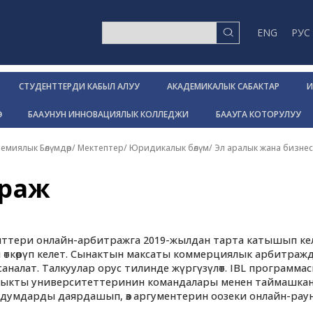
ENG
РУС
СТУДЕНТТЕРДИ КАБЫЛ АЛУУ
АКАДЕМИКАЛЫК САБАКТАР
И
Р
БААУНУН ИННОВАЦИЯЛЫК КОЛЛЕДЖИ
БААУГА КОТОРУЛУУ
емиялык Бөлүмдөр/ Мектептер
/
Юридикалык бөлүм
/
Эл аралык жана бизнес
траж
нттери онлайн-арбитражга 2019-жылдан тарта катышып кел
өткөрүп келет. Сынактын максаты коммерциялык арбитраж
саналат. Талкуулар орус тилинде жүргүзүлөт. IBL программ
мыкты университеттеринин командалары менен таймашкан
ндумдарды даярдашып, өз аргументерин оозеки онлайн-рау