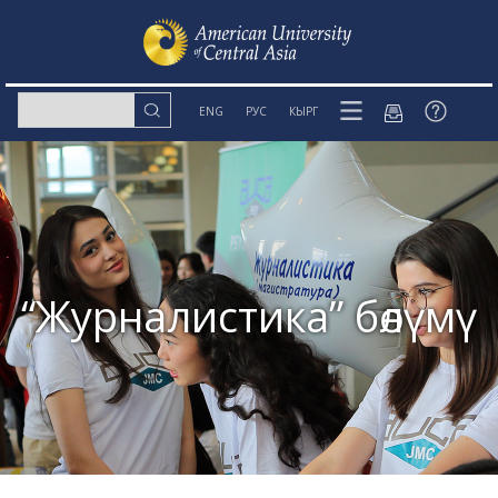
ENG
РУС
КЫРГ
“Журналистика” бөлүмү