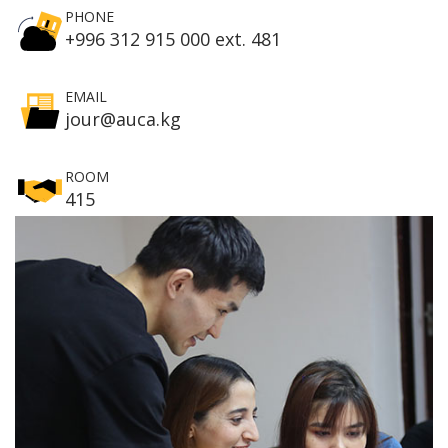
PHONE
+996 312 915 000 ext. 481
EMAIL
jour@auca.kg
ROOM
415