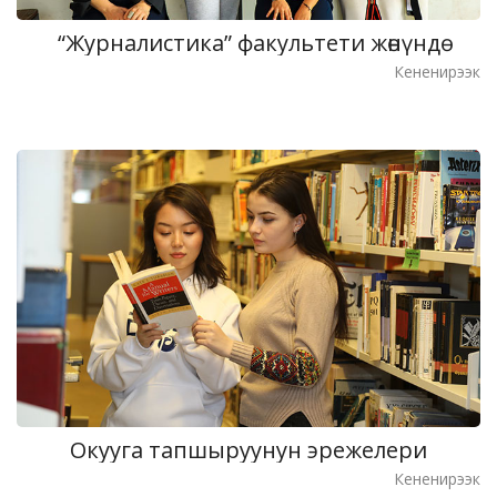
“Журналистика” факультети жөнүндө
Кененирээк
Окууга тапшыруунун эрежелери
Кененирээк