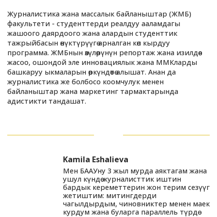
Журналистика жана массалык байланыштар (ЖМБ)
факультети - студенттерди реалдуу ааламдагы
жашоого даярдоого жана алардын студенттик
тажрыйбасын өнүктүрүүгө арналган көп кырдуу
программа. ЖМБнын өзүлөрүнүн репортаж жана изилдөө
жасоо, ошондой эле инновациялык жана ММКларды
башкаруу ыкмаларын өркүндөтө алышат. Анан да
журналистика же болбосо коомчулук менен
байланыштар жана маркетинг тармактарында
адистикти тандашат.
Kamila Eshalieva
Мен БААУну 3 жыл мурда аяктагам жана
ушул күндө журналисттик иштин
бардык кереметтерин жон терим сезүүгө
жетиштим: митингдерди
чагылдырдым, чиновниктер менен маек
курдум жана буларга параллель түрдө