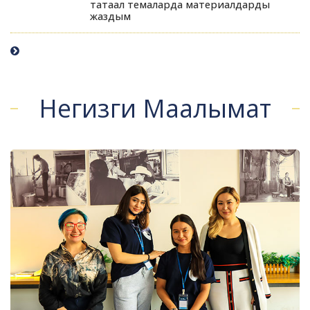
татаал темаларда материалдарды
жаздым
Негизги Маалымат