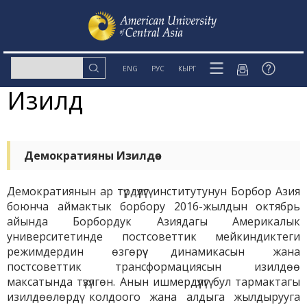
ENG
РУС
КЫРГ
Изилдөө
Демократияны Изилдөө
Демократиянын ар түрдүүлүгү институтунун Борбор Азия
боюнча аймактык борбору 2016-жылдын октябрь
айында Борбордук Азиядагы Америкалык
университетинде постсоветтик мейкиндиктеги
режимдердин өзгөрүү динамикасын жана
постсоветтик трансформациясын изилдөө
максатында түзүлгөн. Анын ишмердүүлүгү бул тармактагы
изилдөөлөрдү колдоого жана алдыга жылдырууга