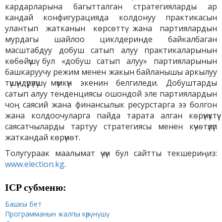
кардарларына багытталган стратегияларды ар
кандай конфигурацияда колдонуу практикасын
улантып жатканын көрсөттү жана партиялардын
мурдагы шайлоо циклдеринде байкалбаган
масштабдуу добуш сатып алуу практикаларынын
көбөйүшү бул «добуш сатып алуу» партияларынын
башкаруучу режим менен жакын байланышы аркылуу
түшүндүрүлүшү мүмкүн экенин белгиледи. Добуштарды
сатып алуу тенденциясы ошондой эле партиялардын
чоң саясий жана финансылык ресурстарга ээ болгон
жана колдоочуларга пайда тарата алган көрүнүктүү
саясатчыларды тартуу стратегиясы менен күчөтүлүп
жаткандай көрүнөт.
Толугураак маалымат үчүн бул сайтты текшериңиз:
www.election.kg
.
ICP cубменю:
Башкы бет
Программанын жалпы к
өрүнүшү