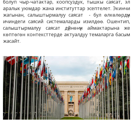
болуп чыр-чатактар, коопсуздук, тышкы саясат, эл
аралык уюмдар жана институттар эсептелет. Экинчи
жагынан, салыштырмалуу саясат - бул өлкөлөрдүн
ичиндеги саясий системаларды изилдөө. Ошентип,
салыштырмалуу саясат дүйнөнүн аймактарына же
көптөгөн контексттерде актуалдуу темаларга басым
жасайт.