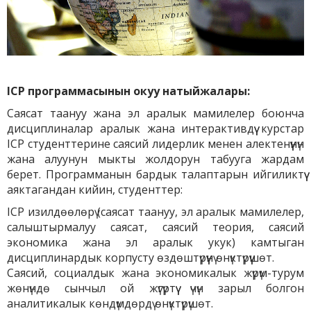
ICP программасынын окуу натыйжалары:
Саясат таануу жана эл аралык мамилелер боюнча
дисциплиналар аралык жана интерактивдүү курстар
ICP студенттерине саясий лидерлик менен алектенүүнүн
жана алуунун мыкты жолдорун табууга жардам
берет. Программанын бардык талаптарын ийгиликтүү
аяктагандан кийин, студенттер:
ICP изилдөөлөрү (саясат таануу, эл аралык мамилелер,
салыштырмалуу саясат, саясий теория, саясий
экономика жана эл аралык укук) камтыган
дисциплинардык корпусту өздөштүрүүнү өнүктүрүүшөт.
Саясий, социалдык жана экономикалык жүрүм-турум
жөнүндө сынчыл ой жүгүртүү үчүн зарыл болгон
аналитикалык көндүмдөрдү өнүктүрүшөт.