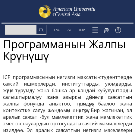
ENG
РУС
КЫРГ
Программанын Жалпы
Көрүнүшү
ICP программасынын негизги максаты-студенттерде
саясий ишмерлерди, институттарды, уюмдарды,
жүрүм-турумду жана башка ар кандай кубулуштарды
салыштырмалуу жана азыркы дүйнөлүк саясаттын
жалпы фонунда аныктоо, түшүндүрүү, баалоо жана
контекстке салуу жөндөмүн өнүктүрүү. Бир жагынан, эл
аралык саясат -бул мамлекеттик жана мамлекеттик
эмес оюнчулардын ортосундагы саясий мамилелерди
изилдөө. Эл аралык саясаттын негизги маселелери