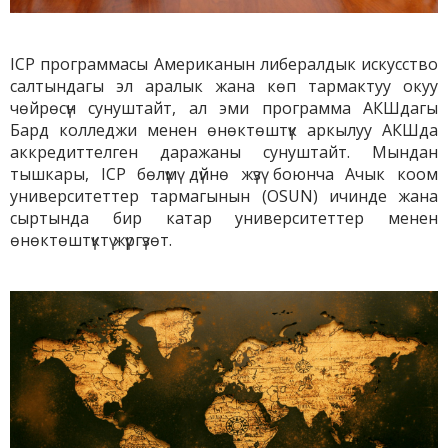
ICP программасы Американын либералдык искусство
салтындагы эл аралык жана көп тармактуу окуу
чөйрөсүн сунуштайт, ал эми программа АКШдагы
Бард колледжи менен өнөктөштүк аркылуу АКШда
аккредиттелген даражаны сунуштайт. Мындан
тышкары, ICP бөлүмү дүйнө жүзү боюнча Ачык коом
университеттер тармагынын (OSUN) ичинде жана
сыртында бир катар университеттер менен
өнөктөштүктү жүргүзөт.