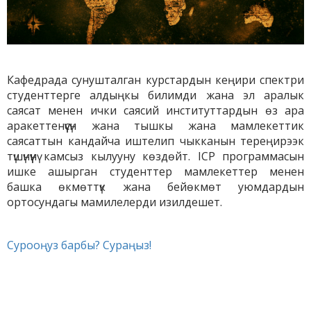
Кафедрада сунушталган курстардын кеңири спектри
студенттерге алдыңкы билимди жана эл аралык
саясат менен ички саясий институттардын өз ара
аракеттенүүсүн жана тышкы жана мамлекеттик
саясаттын кандайча иштелип чыкканын тереңирээк
түшүнүүнү камсыз кылууну көздөйт. ICP программасын
ишке ашырган студенттер мамлекеттер менен
башка өкмөттүк жана бейөкмөт уюмдардын
ортосундагы мамилелерди изилдешет.
Сурооңуз барбы? Сураңыз!