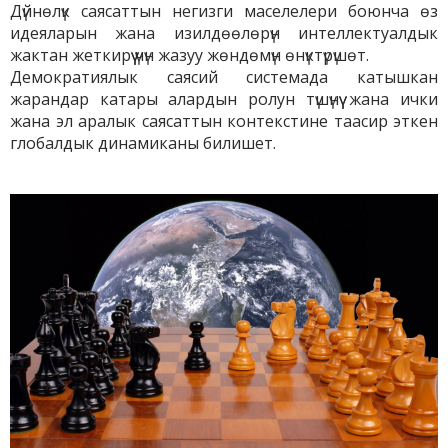
Дүйнөлүк саясаттын негизги маселелери боюнча өз
идеяларын жана изилдөөлөрүн интеллектуалдык
жактан жеткирүү үчүн жазуу жөндөмүн өнүктүрүшөт.
Демократиялык саясий системада катышкан
жарандар катары алардын ролун түшүнүү жана ички
жана эл аралык саясаттын контекстине таасир эткен
глобалдык динамиканы билишет.