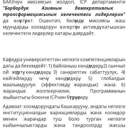
БААУнун миссиясын жолдоп, ICP департаменти
"Борбордук Азиянын демократиялык
трансформациясынын келечектеги лидерлерин"
да өнүктүрөт. Ошентип, бөлүмдүн миссиясы жаш
муундарды коомдорун өзгөртүүгө активдүү катышкан
келечектеги лидерлер катары даярдайт.
Кафедра университеттин негизги компетенцияларын
дагы да бекемдейт: 1) байланыш көндүмдөрү, 2) сынчыл
ой жүгүртүү көндүмдөрү, 3) санариптик сабаттуулук, 4)
көйгөйлөрдү чечүү көндүмдөрү, 5) глобалдык
маалымдуулук (эффективдүү жарандык) жана 6)
жарандык жоопкерчилик. Программанын
жыйынтыгы боюнча ICPнин бүтүрүүчүлөрү:
Адамзат коомдорундагы башкарууну, андагы негизги
институционалдык вариацияларды жана коомдор
менен жарандар туш боло турган негизги
кыйынчылыктарды жана тандоолорду жакшы