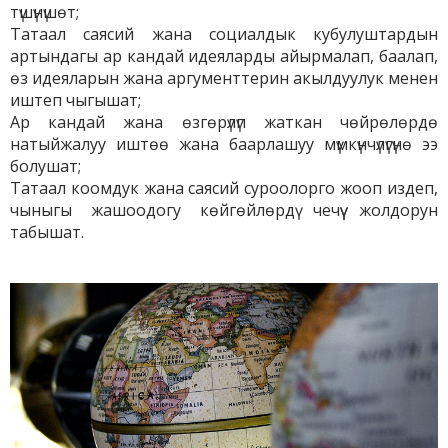
түшүнүшөт;
Татаал саясий жана социалдык кубулуштардын
артындагы ар кандай идеяларды айырмалап, баалап,
өз идеяларын жана аргументтерин акылдуулук менен
иштеп чыгышат;
Ар кандай жана өзгөрүлүп жаткан чөйрөлөрдө
натыйжалуу иштөө жана баарлашуу мүмкүнчүлүгүнө ээ
болушат;
Татаал коомдук жана саясий суроолорго жооп издеп,
чыныгы жашоодогу көйгөйлөрдү чечүү жолдорун
табышат.