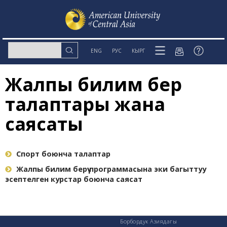
ENG
РУС
КЫРГ
Жалпы билим берүү
талаптары жана
саясаты
Спорт боюнча талаптар
Жалпы билим берүү программасына эки багыттуу
эсептелген курстар боюнча саясат
Борбордук Азиядагы