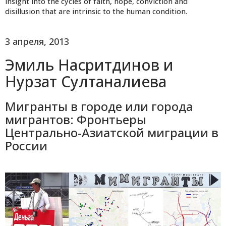
insight into the cycles of faith, hope, conviction and
disillusion that are intrinsic to the human condition.
3 апреля, 2013
Эмиль Насритдинов и
Нурзат Султаналиева
Мигранты в городе или города
мигрантов: Фронтьеры
Центрально-Азиатской миграции в
России