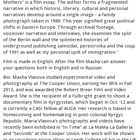
Mothers" is a film essay. The author forms a fragmented
narrative in which historic, literary, cultural and personal
narratives develop around a single image - a family
photograph taken in 1989. This year signified great political
shifts in Eastern Europe. Through archival footage,
voiceover narration and interviews, she examines the split
of the Berlin wall and the splintered histories of
underground publishing samizdat, perestroika and the coup
of 1991 as well as my personal spilt of immigration."
Film is made in English. After the film Masha can answer
your questions both in English and in Russian.
Bio: Masha Vlasova studied experimental video and
photography at The Cooper Union, earning her BFA in Fall
2012, and was awarded the Robert Breer Film and Video
Award. She is the recipient of a Fulbright grant to shoot a
documentary film in Kyrgyzstan, which began in Oct. ’12 and
is currently a CASI fellow at AUCA. Her research is based in
homecoming and homemaking in post-colonial Kyrgyz
Republic. Maria Vlasova's photographs and videos have
recently been exhibited in “In Time” at La MaMa La Galleria
and “Seconds” at the Cooper Union. Her work will be shown
in an upcoming group show at Leeds College of Art in the UK