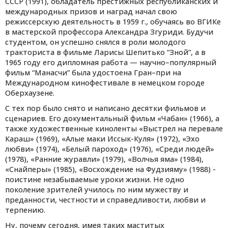
СССР (1991), обладатель престижных республиканских и
международных призов и наград начал свою
режиссерскую деятельность в 1959 г., обучаясь во ВГИКе
в мастерской профессора Александра Згуриди. Будучи
студентом, он успешно снялся в роли молодого
тракториста в фильме Ларисы Шепитько “Зной”, а в
1965 году его дипломная работа — научно–популярный
фильм “Манасчи” была удостоена Гран–при на
Международном кинофестивале в немецком городе
Оберхаузене.
С тех пор было снято и написано десятки фильмов и
сценариев. Его документальный фильм «Чабан» (1966), а
также художественные киноленты «Выстрел на перевале
Караш» (1969), «Алые маки Иссык-Куля» (1972), «Эхо
любви» (1974), «Белый пароход» (1976), «Среди людей»
(1978), «Ранние журавли» (1979), «Волчья яма» (1984),
«Снайперы» (1985), «Восхождение на Фудзияму» (1988) -
поистине незабываемые уроки жизни. Не одно
поколение зрителей училось по ним мужеству и
преданности, честности и справедливости, любви и
терпению.
Ну, почему сегодня, имея таких маститых