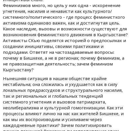
Феминизмов много, но цель у них одна - искоренение
угнетения, насилия и ненависти как культурного/
системного/политического - где процесс феминисткого
активизма одинаково важен, как и достигнутая цель.
Какое наследие, вызовы и возможности существуют для
возникновения феминисткого движения в Кыргызстане?
Активисты СКью поделятся историей о предпосылках и
cоздании инициативы, своими практиками и
подходами. Ответят на частозадаваемые вопросы:
почему в Бишкеке, а не в регионах; почему феминизм, а
не правозащитная деятельность; зачем феминизм
Кыргызстану?
Нынешняя ситуация в нашем обществе крайне
нестабильна; она сложилась и ухудшается как в силу
локальных предрассудков и структурального насилия,
так и региональных и глобальных тенденций
системного угнетения и вызовов патриархата,
неолиберализма и культурной гомогенизации. Как эти
процессы влияют лично на нас как жителей Бишкеке, и
как мы их воспроизводим и усиливаем через
каждодневные практики? Зачем политизировать