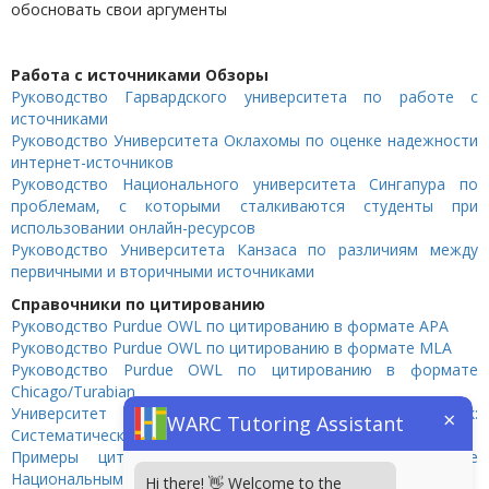
обосновать свои аргументы
Работа с источниками Обзоры
Руководство Гарвардского университета по работе с
источниками
Руководство Университета Оклахомы по оценке надежности
интернет-источников
Руководство Национального университета Сингапура по
проблемам, с которыми сталкиваются студенты при
использовании онлайн-ресурсов
Руководство Университета Канзаса по различиям между
первичными и вторичными источниками
Справочники по цитированию
Руководство Purdue OWL по цитированию в формате APA
Руководство Purdue OWL по цитированию в формате MLA
Руководство Purdue OWL по цитированию в формате
Chicago/Turabian
Университет Святого Тома — «The Bluebook:
×
WARC Tutoring Assistant
Систематический подход»
Примеры цитирования по Bluebook, предоставленные
Национальным университетом Раджива Ганди
Hi there! 👋 Welcome to the