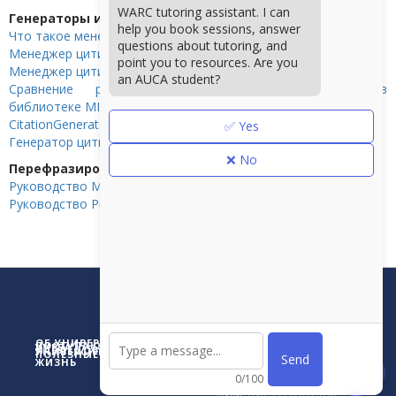
WARC tutoring assistant. I can
Генераторы и менеджер цитирования
help you book sessions, answer
Что такое менеджер цитирования?
questions about tutoring, and
Менеджер цитирования Zotero
point you to resources. Are you
Менеджер цитирования Mendeley
an AUCA student?
Сравнение различных менеджеров цитирования в
библиотеке MIT
CitationGenerator
✅ Yes
Генератор цитирований EasyBib
❌ No
Перефразирование
Руководство MIT по перефразированию
Руководство Purdue OWL по перефразированию
American University
of Central Asia
7/6 Aaly Tokombaev
Street
Bishkek, Kyrgyz
ОБ УНИВЕРСИТЕТЕ
Republic 720060
ПОСТУПАЮЩИМ
УЧЕБА
ИССЛЕДОВАНИЯ
УНИВЕРСИТЕТСКАЯ
ПОЛЕЗНЫЕ ССЫЛКИ
Send
ЖИЗНЬ
0
/100
Тел.: +996 (312) 915000 + Вн.