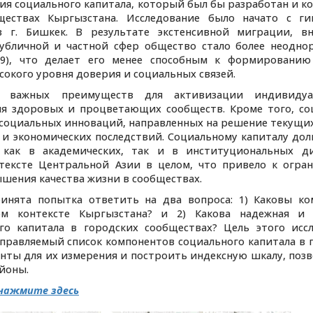
ия социального капитала, который был бы разработан и к
ществах Кыргызстана. Исследование было начато с ги
 г. Бишкек. В результате экстенсивной миграции, в
убличной и частной сфер общество стало более неодн
009), что делает его менее способным к формировани
сокого уровня доверия и социальных связей.
д важных преимуществ для активизации индивиду
ия здоровых и процветающих сообществ. Кроме того, с
 социальных инноваций, направленных на решение текущи
х и экономических последствий. Социальному капиталу дол
 как в академических, так и в институциональных ди
нтексте Центральной Азии в целом, что привело к огра
шения качества жизни в сообществах.
инята попытка ответить на два вопроса: 1) Каковы к
ом контексте Кыргызстана? и 2) Какова надежная и 
го капитала в городских сообществах? Цель этого исс
управляемый список компонентов социального капитала в 
енты для их измерения и построить индексную шкалу, по
йоны.
нажмите здесь