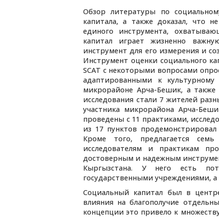
Обзор литературы по социальном
капитала, а также доказал, что н
единого инструмента, охватывающ
капитал играет жизненно важну
инструмент для его измерения и с
Инструмент оценки социального кап
SCAT с некоторыми вопросами опрос
адаптированными к культурному 
микрорайоне Арча-Бешик, а также
исследования стали 7 жителей разн
участника микрорайона Арча-Беши
проведены с 11 практиками, иссле
из 17 пунктов продемонстрировал 
Кроме того, предлагается сем
исследователям и практикам про
достоверным и надежным инструмен
Кыргызстана. У него есть пот
государственными учреждениями, а 
Социальный капитал был в центре
влияния на благополучие отдельн
концепции это привело к множеству