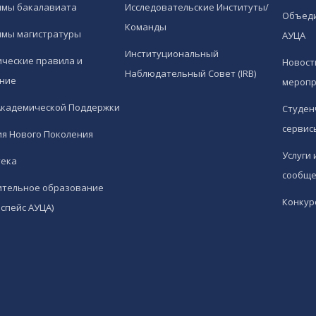
ммы бакалавиата
Исследовательские Институты/
Объед
Команды
ммы магистратуры
АУЦА
Институциональный
ческие правила и
Новост
Наблюдательный Совет (IRB)
ние
меропр
Академической Поддержки
Студен
сервис
я Нового Поколения
Услуги 
тека
сообще
ительное образование
Конкур
спейс АУЦА)