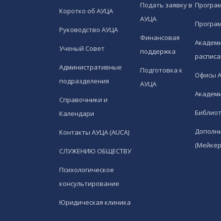
Подать заявку в
Програ
Коротко об АУЦА
АУЦА
Програ
Руководство АУЦА
Финансовая
Академи
Ученый Совет
поддержка
расписа
Административные
Подготовка к
Офисы 
подразделения
АУЦА
Академи
Справочники и
Библио
Календари
Дополн
Контакты АУЦА (AUCA)
(Мейкер
СЛУЖЕНИЮ ОБЩЕСТВУ
Психологическое
консультирование
Юридическая клиника