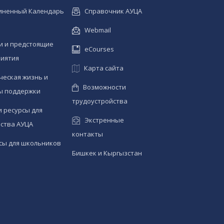
иненный Календарь
Справочник АУЦА
Webmail
и и предстоящие
eCourses
иятия
Карта сайта
ческая жизнь и
Возможности
ы поддержки
трудоустройства
и ресурсы для
Экстренные
ства АУЦА
контакты
сы для школьников
Бишкек и Кыргызстан