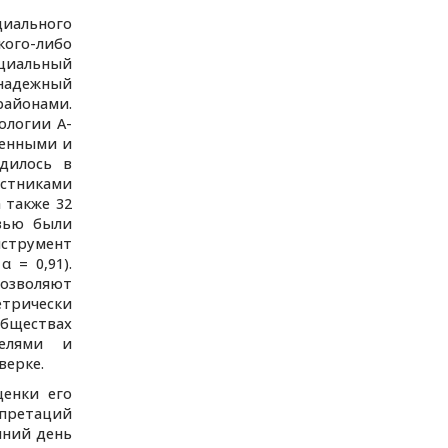
иального
кого-либо
оциальный
надежный
районами.
ологии A-
ненными и
дилось в
астниками
 также 32
рвью были
нструмент
 = 0,91).
озволяют
трически
обществах
телями и
верке.
ценки его
рпретаций
шний день