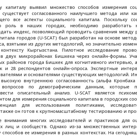
у капиталу выявил множество способов измерения соц
е существует согласованного наилучшего метода или ка
его все аспекты социального капитала. Поскольку с
ю роль в наших городах, необходимо разработать 
оздать индекс, позволяющий проводить сравнения между 
итала городов (U-SCAT) был разработан на основе метод
а, взятыми из других методологий, но значительно изме
контексту Кыргызстана. Пилотное исследование прово
 в двух микрорайонах Бишкека через онлайн-формы. Уч
ых районов города Бишкек для когнитивного интервью, а
к и 28 респондентов онлайн-опроса. Экспертные инте
дователями и основателями существующих методологий. И
высокую внутреннюю согласованность (альфа Кронбаха α
ь вопросов по демографическим данным, которые п
вести описательный анализ. U-SCAT является психоме
том для измерения социального капитала в городских со
енциал для использования политиками, исследова
также он готов к крупномасштабному тестированию и про
 внимания многих исследователей и практиков для о
ых лиц и сообществ. Однако из-за множественных инте
 способов ее измерения в разных контекстах. На сегодня