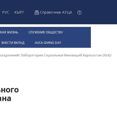
РУС
КЫРГ
Справочник АУЦА
СКАЯ ЖИЗНЬ
СЛУЖЕНИЕ ОБЩЕСТВУ
ВНЕСТИ ВКЛАД
AUCA GIVING DAY
дразделений
/
Лаборатория Социальных Инноваций Кыргызстан (SILK)
/
ного
ана