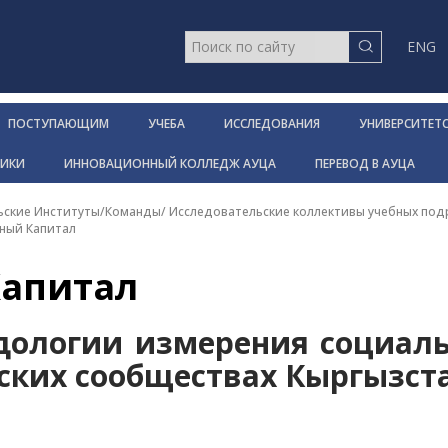
ENG
ПОСТУПАЮЩИМ
УЧЕБА
ИССЛЕДОВАНИЯ
УНИВЕРСИТЕТ
НИКИ
ИННОВАЦИОННЫЙ КОЛЛЕДЖ АУЦА
ПЕРЕВОД В АУЦА
ьские Институты/Команды
/
Исследовательские коллективы учебных по
ный Капитал
апитал
дологии измерения социаль
дских сообществах Кыргызст