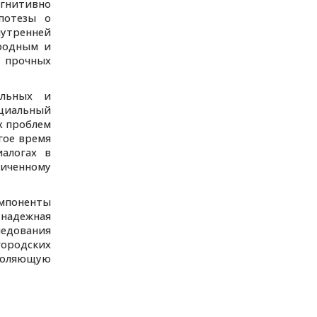
огнитивно
потезы о
нутренней
ородным и
ю прочных
альных и
оциальный
х проблем
гое время
алогах в
ниченному
омпоненты
надежная
ледования
городских
зволяющую