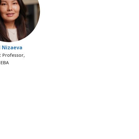
l Nizaeva
t Professor,
SEBA