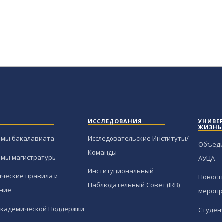
ИССЛЕДОВАНИЯ
УНИВЕ
ЖИЗНЬ
ммы бакалавиата
Исследовательские Институты/
Объед
Команды
ммы магистратуры
АУЦА
Институциональный
ческие правила и
Новост
Наблюдательный Совет (IRB)
ние
меропр
Академической Поддержки
Студен