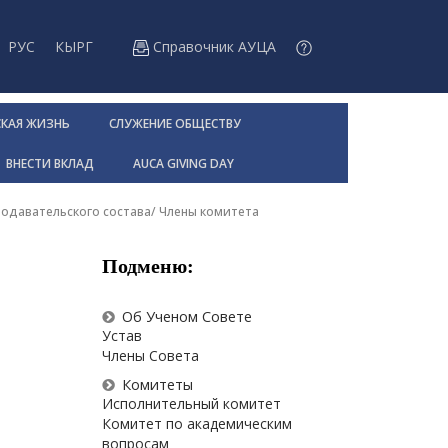
РУС
КЫРГ
Справочник АУЦА
СКАЯ ЖИЗНЬ
СЛУЖЕНИЕ ОБЩЕСТВУ
ВНЕСТИ ВКЛАД
AUCA GIVING DAY
одавательского состава
/
Члены комитета
Подменю:
Об Ученом Совете
Устав
Члены Совета
Комитеты
Исполнительный комитет
Комитет по академическим
вопросам