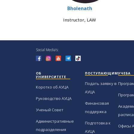
Bholenath
Instructor, LAW
Social Media’s:
ОБ
ПОСТУПАЮЩИМ
УЧЕБА
УНИВЕРСИТЕТЕ
Подать заявку в
Програ
Коротко об АУЦА
АУЦА
Програ
Руководство АУЦА
Финансовая
Академи
Ученый Совет
поддержка
расписа
Административные
Подготовка к
Офисы 
подразделения
АУЦА