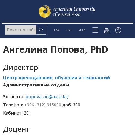
ENG
РУС
КЫРГ
Ангелина Попова, PhD
Директор
Центр преподавания, обучения и технологий
Административные отделы
Эл. почта:
popova_an@auca.kg
Телефон:
+996 (312) 915000
доб. 330
Кабинет: 201
Доцент