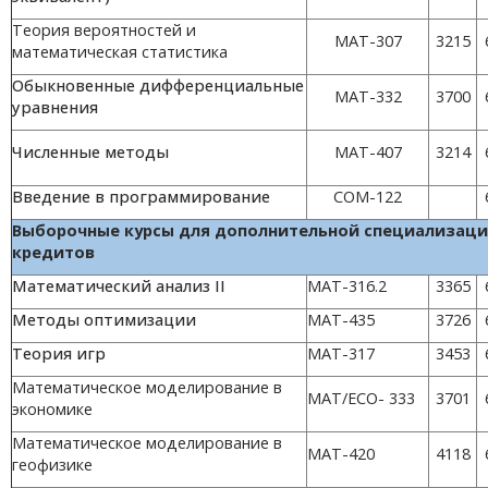
Теория вероятностей и
MAT-307
3215
математическая статистика
Обыкновенные дифференциальные
MAT-332
3700
уравнения
Численные методы
MAT-407
3214
Введение в программирование
COM-122
Выборочные курсы для дополнительн
кредитов
Математический анализ II
MAT-316.2
3365
Методы оптимизации
MAT-435
3726
Теория игр
MAT-317
3453
Математическое моделирование в
MAT/ECO- 333
3701
экономике
Математическое моделирование в
MAT-420
4118
геофизике