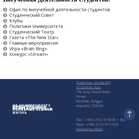
Офис по внеучебной деятельности студентов
Студенческий Совет
Клубы
Политики Университета
Студенческий Театр
Газета «The New Star»
Главные мероприятия
Игра «Brain Ring»
Конкурс «Stream»
American University
of Central Asia
7/6 Aaly Tokombaev
Street
Bishkek, Kyrgyz
ОБ УНИВЕРСИТЕТЕ
Republic 720060
ПОСТУПАЮЩИМ
УЧЕБА
ИССЛЕДОВАНИЯ
УНИВЕРСИТЕТСКАЯ
ПОЛЕЗНЫЕ ССЫЛКИ
ЖИЗНЬ
Тел.: +996 (312) 915000 + Вн.
Факс: +996 (312) 915 028
Контакты АУЦА