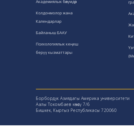
Академиялык бөлүмдөр
гр
Колдонмолор жана
Ак
Календарлар
Жа
Байланыш БААУ
Ки
Психологиялык кеңеш
Үз
берүү кызматтары
(М
Борбордук Азиядагы Америка университети
Аалы Токомбаев көчөсү 7/6
Бишкек, Кыргыз Республикасы 720060