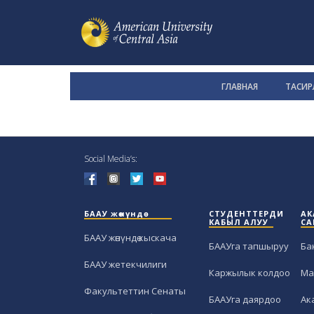
ГЛАВНАЯ
ТАСИРЛ
Social Media’s:
БААУ жөнүндө
СТУДЕНТТЕРДИ
АК
КАБЫЛ АЛУУ
СА
БААУ жөнүндө кыскача
БААУга тапшыруу
Ба
БААУ жетекчилиги
Каржылык колдоо
Ма
Факультеттин Сенаты
БААУга даярдоо
Ак