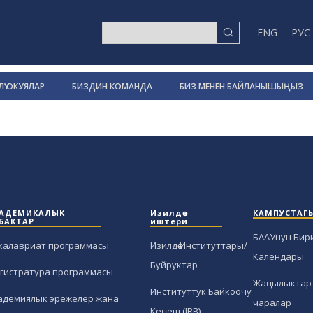
ENG
РУС
ҮҮ ОКУЯЛАР
БИЗДИН КОМАНДА
БИЗ МЕНЕН БАЙЛАНЫШЫҢЫЗ
АДЕМИКАЛЫК
Изилдөө
КАМПУСТАГ
БАКТАР
иштери
БААУнун Бир
калавриат программасы
Изилдөө Институттары/
Календары
Буйруктар
гистратура программасы
Жаңылыктар 
Институттук Байкоочу
адемиялык эрежелер жана
чаралар
Кеңеш (IRB)