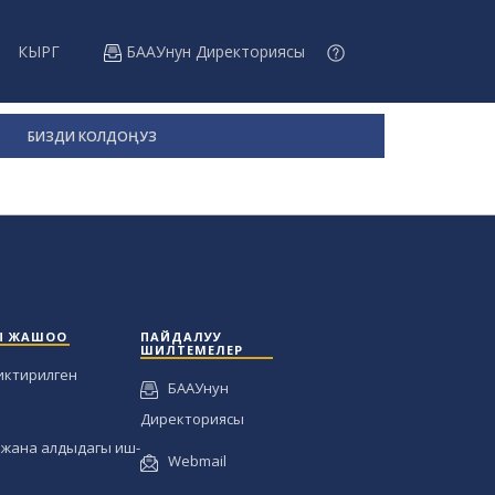
КЫРГ
БААУнун Директориясы
БИЗДИ КОЛДОҢУЗ
Ы ЖАШОО
ПАЙДАЛУУ
ШИЛТЕМЕЛЕР
иктирилген
БААУнун
Директориясы
жана алдыдагы иш-
Webmail