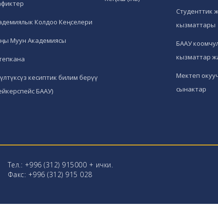
афиктер
Студенттик 
адемиялык Колдоо Кеңселери
кызматтары
ңы Муун Академиясы
БААУ коомчул
кызматтар ж
тепкана
Мектеп окуу
гүлтүксүз кесиптик билим берүү
сынактар
ейкерспейс БААУ)
Тел.: +996 (312) 915000 + ички.
Факс: +996 (312) 915 028