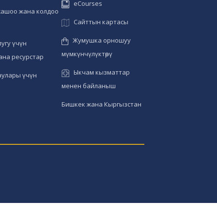
eCourses
жашоо жана колдоо
Сайттын картасы
Жумушка орношуу
угу үчүн
мүмкүнчүлүктөрү
ана ресурстар
Ыкчам кызматтар
чулары үчүн
менен байланыш
Бишкек жана Кыргызстан