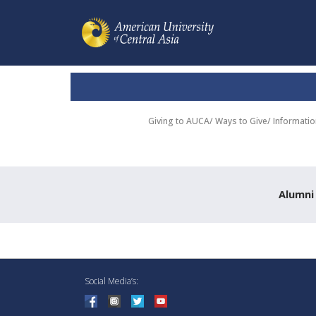
Giving to AUCA
/
Ways to Give
/
Informatio
Alumni
Social Media’s: