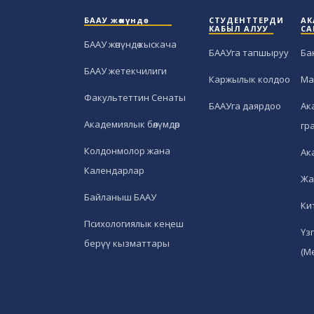
БААУ жөнүндө
СТУДЕНТТЕРДИ
АК
КАБЫЛ АЛУУ
СА
БААУ жөнүндө кыскача
БААУга тапшыруу
Ба
БААУ жетекчилиги
Каржылык колдоо
Ма
Факультеттин Сенаты
БААУга даярдоо
Ак
Академиялык бөлүмдөр
гр
Колдонмолор жана
Ак
Календарлар
Жа
Байланыш БААУ
Ки
Психологиялык кеңеш
Үз
берүү кызматтары
(М