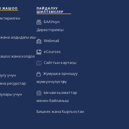
Ы ЖАШОО
ПАЙДАЛУУ
ШИЛТЕМЕЛЕР
иктирилген
БААУнун
Директориясы
жана алдыдагы иш-
Webmail
eCourses
жашоо жана колдоо
Сайттын картасы
Жумушка орношуу
угу үчүн
мүмкүнчүлүктөрү
ана ресурстар
Ыкчам кызматтар
чулары үчүн
менен байланыш
Бишкек жана Кыргызстан