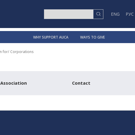
ENG
РУС
WHY SUPPORT AUCA
WAYS TO GIVE
n for
/
Corporations
 Association
Contact