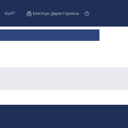
КЫРГ
БААУнун Директориясы