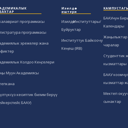
АДЕМИКАЛЫК
Изилдөө
КАМПУСТАГ
БАКТАР
иштери
БААУнун Бир
калавриат программасы
Изилдөө Институттары/
Календары
Буйруктар
гистратура программасы
Жаңылыктар 
Институттук Байкоочу
адемиялык эрежелер жана
чаралар
Кеңеш (IRB)
афиктер
Студенттик 
адемиялык Колдоо Кеңселери
кызматтары
ңы Муун Академиясы
БААУ коомчул
кызматтар ж
тепкана
Мектеп окуу
гүлтүксүз кесиптик билим берүү
сынактар
ейкерспейс БААУ)